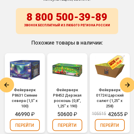
8 800 500-39-89
ЗВОНОК БЕСПЛАТНЫЙ ИЗ ЛЮБОГО РЕГИОНА
РОССИИ
Похожие товары в наличии:
Фейерверк
Фейерверк
Фейерверк
Р8631 Сияние
Р8452 Дерзкая
01724 Царский
севера (1,5" х
роскошь (0,8",
салют (1,25" х
100)
1,25" х 190)
258)
46990
₽
50600
₽
42655
₽
105515
ПЕРЕЙТИ
ПЕРЕЙТИ
ПЕРЕЙТИ