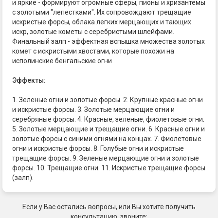
и яркие - формируют огромные сферы, пионы и хризантемы
с золотыми "лепестками". Их сопровождают трещащие
искристые форсы, облака легких мерцающих и тающих
искр, золотые кометы с серебристыми шлейфами.
Финальный залп - эффектная вспышка множества золотых
комет с искристыми хвостами, которые похожи на
исполинские бенгальские огни.
Эффекты:
1. Зеленые огни и золотые форсы. 2. Крупные красные огни
и искристые форсы. 3. Золотые мерцающие огни и
серебряные форсы. 4. Красные, зеленые, фиолетовые огни.
5. Золотые мерцающие и трещащие огни. 6. Красные огни и
золотые форсы с синими огнями на концах. 7. Фиолетовые
огни и искристые форсы. 8. Голубые огни и искристые
трещащие форсы. 9. Зеленые мерцающие огни и золотые
форсы. 10. Трещащие огни. 11. Искристые трещащие форсы
(залп).
Если у Вас остались вопросы, или Вы хотите получить
консультацию, звоните: