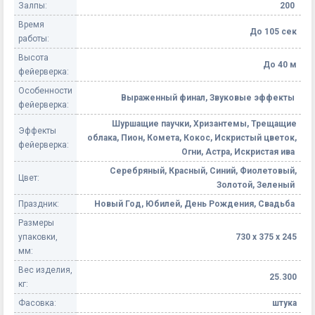
Залпы:
200
Время
До 105 сек
работы:
Высота
До 40 м
фейерверка:
Особенности
Выраженный финал, Звуковые эффекты
фейерверка:
Шуршащие паучки, Хризантемы, Трещащие
Эффекты
облака, Пион, Комета, Кокос, Искристый цветок,
фейерверка:
Огни, Астра, Искристая ива
Серебряный, Красный, Синий, Фиолетовый,
Цвет:
Золотой, Зеленый
Праздник:
Новый Год, Юбилей, День Рождения, Свадьба
Размеры
упаковки,
730 х 375 х 245
мм:
Вес изделия,
25.300
кг:
Фасовка:
штука