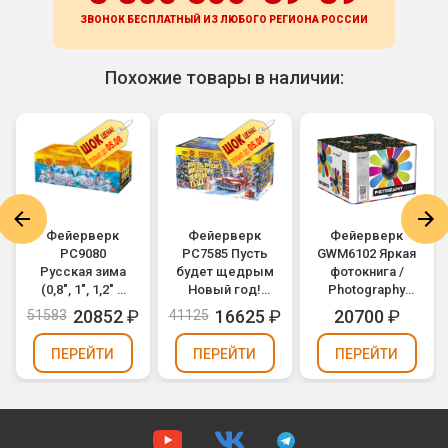
ЗВОНОК БЕСПЛАТНЫЙ ИЗ ЛЮБОГО РЕГИОНА
РОССИИ
Похожие товары в наличии:
Фейерверк
Фейерверк
Фейерверк
РС9080
РС7585 Пусть
GWM6102 Яркая
Русская зима
будет щедрым
фотокнига /
(0,8", 1", 1,2" х
Новый год!
Photography
136)
(1,1" х 99)
Book (1,2" х 100)
20852
₽
16625
₽
20700
₽
51583
41125
ПЕРЕЙТИ
ПЕРЕЙТИ
ПЕРЕЙТИ