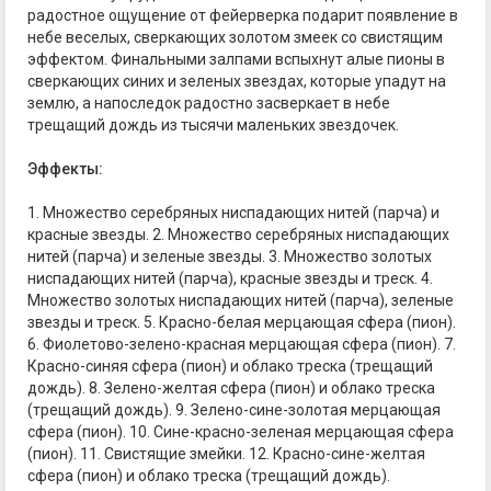
радостное ощущение от фейерверка подарит появление в
небе веселых, сверкающих золотом змеек со свистящим
эффектом. Финальными залпами вспыхнут алые пионы в
сверкающих синих и зеленых звездах, которые упадут на
землю, а напоследок радостно засверкает в небе
трещащий дождь из тысячи маленьких звездочек.
Эффекты:
1. Множество серебряных ниспадающих нитей (парча) и
красные звезды. 2. Множество серебряных ниспадающих
нитей (парча) и зеленые звезды. 3. Множество золотых
ниспадающих нитей (парча), красные звезды и треск. 4.
Множество золотых ниспадающих нитей (парча), зеленые
звезды и треск. 5. Красно-белая мерцающая сфера (пион).
6. Фиолетово-зелено-красная мерцающая сфера (пион). 7.
Красно-синяя сфера (пион) и облако треска (трещащий
дождь). 8. Зелено-желтая сфера (пион) и облако треска
(трещащий дождь). 9. Зелено-сине-золотая мерцающая
сфера (пион). 10. Сине-красно-зеленая мерцающая сфера
(пион). 11. Свистящие змейки. 12. Красно-сине-желтая
сфера (пион) и облако треска (трещащий дождь).