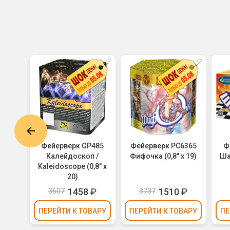
7018
Фейерверк GP485
Фейерверк РС6365
Ф
 32)
Калейдоскоп /
Фифочка (0,8" х 19)
Шах
Kaleidoscope (0,8" х
20)
1458
₽
1510
₽
3607
3737
ВАРУ
ПЕРЕЙТИ
К ТОВАРУ
ПЕРЕЙТИ
К ТОВАРУ
ПЕ