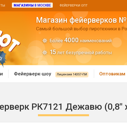
МАГАЗИНЫ
В МОСКВЕ
ИТЫ
ФЕЙЕРВЕРКИ ОПТ
Магазин фейерверков №
Самый большой выбор пиротехники в Ро
4000
Более
наименований
15
лет безупречной работы
и
Фейерверк-шоу
Оптовикам
Лицензия 14357-ПИ
 пиротехника
Римские свечи
ерверк РК7121 Дежавю (0,8" х
 батареи
Хлопушки и пневмохло
 дым
лопушки
Маленькие хлопушки