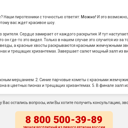
? Наши пиротехники с точностью ответят:
Можно!
И это возможно
этому вас ждет красивое шоу.
 зрителя. Сердце замирает от каждого раскрытия. И тут наступае
он где-то это видел. Только в нашем случае это случится из-за то
звезды, а красные хвосты раскрываются красными жемчужными з
ах и трещащих хризантемах. Завершает салют мощный залп из вис
асным мерцанием. 2. Синие парчовые кометы с красными жемчужин
а в цветных пионах и трещащих хризантемах. 5. В финале залп из
 у Вас остались вопросы, или Вы хотите получить консультацию, зво
8 800 500-39-89
ЗВОНОК БЕСПЛАТНЫЙ ИЗ ЛЮБОГО РЕГИОНА
РОССИИ