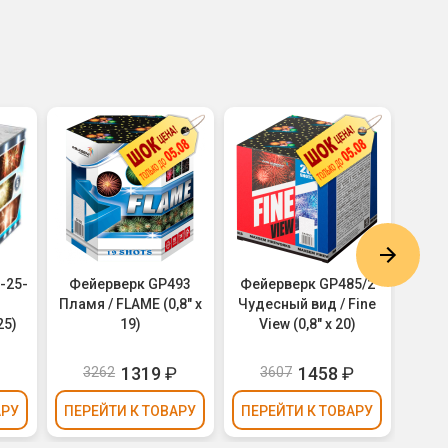
-25-
Фейерверк GP493
Фейерверк GP485/2
Фей
Пламя / FLAME (0,8" х
Чудесный вид / Fine
Зимн
25)
19)
View (0,8" х 20)
1319
₽
1458
₽
3262
3607
3
АРУ
ПЕРЕЙТИ
К ТОВАРУ
ПЕРЕЙТИ
К ТОВАРУ
ПЕР