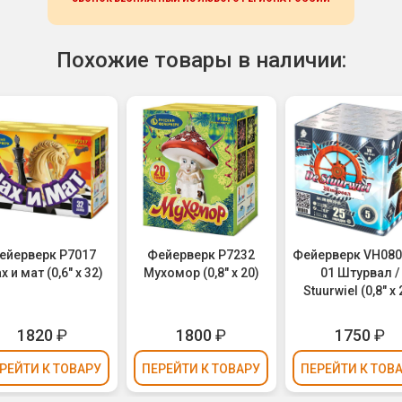
Похожие товары в наличии:
ейерверк Р7017
Фейерверк Р7232
Фейерверк VH080
 и мат (0,6" х 32)
Мухомор (0,8" х 20)
01 Штурвал /
Stuurwiel (0,8" х 
1820
₽
1800
₽
1750
₽
РЕЙТИ
К ТОВАРУ
ПЕРЕЙТИ
К ТОВАРУ
ПЕРЕЙТИ
К ТОВ