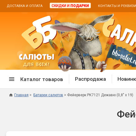
СКИДКИ И
ПОДАРКИ
ДОСТАВКА И ОПЛАТА
КОНТАКТЫ И РЕКВИЗ
Распродажа
Новинк
Каталог товаров
Главная
Батареи салютов
Фейерверк РК7121 Дежавю (0,8" х 19)
Спецпредложение
Дневная
Фей
Распродажа фейерверков
Дневные
Распродажа петард
Цветной
Распродажа бенгальских огней
Пневмох