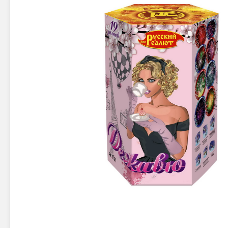
Новинки 2025/26
Петарды
Терочны
Фейерверки на свадьбу
Фитильн
Лимонки,
Фейерверк-шоу
Корсары
Батареи салютов
Цветной дым
Летающи
Хлопушки
Бабочки,
Батареи салютов
Жуки
Циркобл
Маленькие фейерверки
Средние фейерверки
Цветной 
Большие фейерверки
Супер-фейерверки
Факелы ц
Цветной
Стробос
Сигнальн