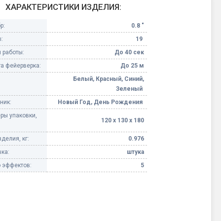
ХАРАКТЕРИСТИКИ ИЗДЕЛИЯ:
Конфетти, серпантин
р:
0.8 "
:
19
Небесные фонарики
 работы:
До 40 сек
а фейерверка:
До 25 м
Оборудование для
спецэффектов
Белый, Красный, Синий,
Зеленый
кие
ник:
Новый Год, День Рождения
Елочные гирлянды
ры упаковки,
120 х 130 х 180
Фейерверк-шоу
ные)
делия, кг:
0.976
ка:
штука
 эффектов:
5