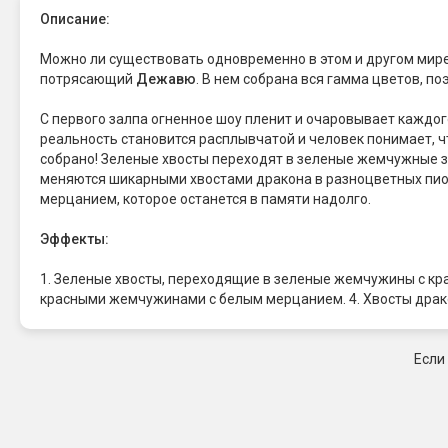
Описание:
Можно ли существовать одновременно в этом и другом мире
потрясающий
Дежавю
. В нем собрана вся гамма цветов, по
С первого залпа огненное шоу пленит и очаровывает каждого
реальность становится расплывчатой и человек понимает, что 
собрано! Зеленые хвосты переходят в зеленые жемчужные 
меняются шикарными хвостами дракона в разноцветных пион
мерцанием, которое останется в памяти надолго.
Эффекты:
1. Зеленые хвосты, переходящие в зеленые жемчужины с кр
красными жемчужинами с белым мерцанием. 4. Хвосты дракон
Если