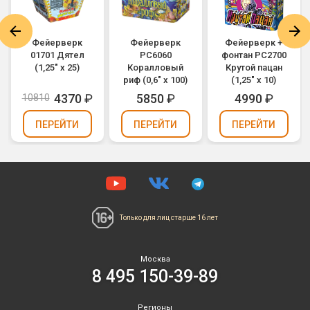
Фейерверк
Фейерверк
Фейерверк +
01701 Дятел
РС6060
фонтан РС2700
(1,25" х 25)
Коралловый
Крутой пацан
риф (0,6" х 100)
(1,25" х 10)
4370
₽
5850
₽
4990
₽
10810
ПЕРЕЙТИ
ПЕРЕЙТИ
ПЕРЕЙТИ
Только для лиц
старше 16 лет
Москва
8 495 150-39-89
Регионы