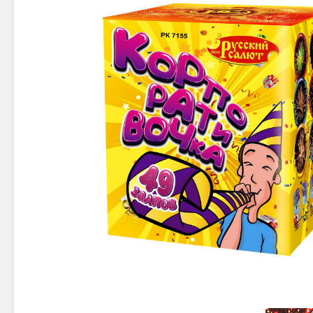
Новинки 2025/26
Петарды
Терочны
Фейерверки на свадьбу
Фитильн
Лимонки,
Фейерверк-шоу
Корсары
Батареи салютов
Цветной дым
Летающи
Хлопушки
Бабочки,
Батареи салютов
Жуки
Циркобл
Маленькие фейерверки
Средние фейерверки
Цветной 
Большие фейерверки
Супер-фейерверки
Факелы ц
Цветной
Стробос
Сигнальн