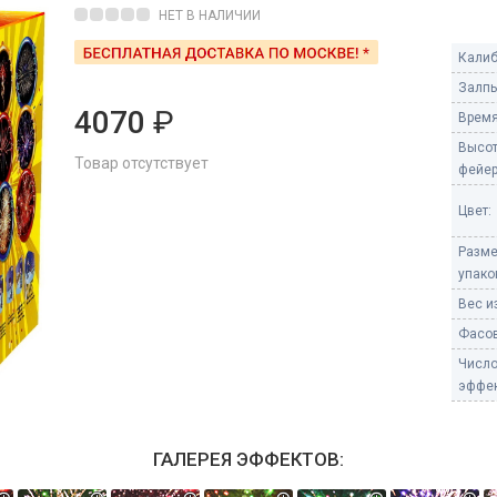
Пневмохлопушки
НЕТ В НАЛИЧИИ
Пружинные хлопушки
Калиб
е
Залпы
Бенгальские огни
ые
4070
₽
Время
 гранаты
Бенгальские огни малые
Высо
Товар отсутствует
Бенгальские огни большие
фейер
е и наземные
Цвет:
Фонтаны пиротехничес
Разм
 пчелы
Фонтаны в торт (холодные)
упако
Фонтаны сценические (холод
Вес из
ицы
Фонтаны для улицы
Фасов
Вулканы
Числ
дым и огонь
эффек
Ракеты
ветного огня
 дым
ГАЛЕРЕЯ ЭФФЕКТОВ:
Фестивальные шары
копы
ая пиротехника