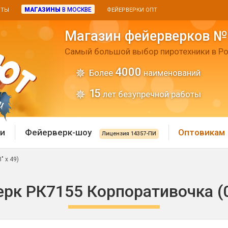
МАГАЗИНЫ
В МОСКВЕ
ИТЫ
ФЕЙЕРВЕРКИ ОПТ
Магазин фейерверков №
Самый большой выбор пиротехники в Ро
4000
Более
наименований
15
лет безупречной работы
и
Фейерверк-шоу
Оптовикам
Лицензия 14357-ПИ
" х 49)
 пиротехника
Римские свечи
рк РК7155 Корпоративочка (0,
 батареи
Хлопушки и пневмохло
 дым
лопушки
Маленькие хлопушки