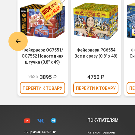
7328
Фейерверк ОС7551/
Фейерверк РС6554
Ф
х 49)
ОС7552 Новогодняя
Все и сразу (0,8" х 49)
Сн
штучка (0,8" х 49)
3895
₽
4750
₽
9635
ВАРУ
ПЕРЕЙТИ
К ТОВАРУ
ПЕРЕЙТИ
К ТОВАРУ
ПЕ
ПОКУПАТЕЛЯМ
Лицензия 14357-ПИ
Каталог товаров