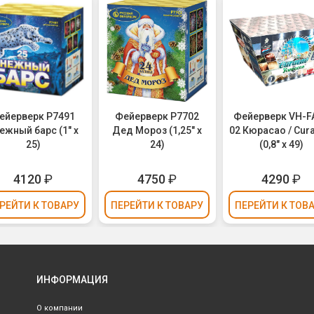
ейерверк Р7491
Фейерверк Р7702
Фейерверк VH-F
ежный барс (1" х
Дед Мороз (1,25" х
02 Кюрасао / Cur
25)
24)
(0,8" х 49)
4120
₽
4750
₽
4290
₽
РЕЙТИ
К ТОВАРУ
ПЕРЕЙТИ
К ТОВАРУ
ПЕРЕЙТИ
К ТОВ
ИНФОРМАЦИЯ
О компании