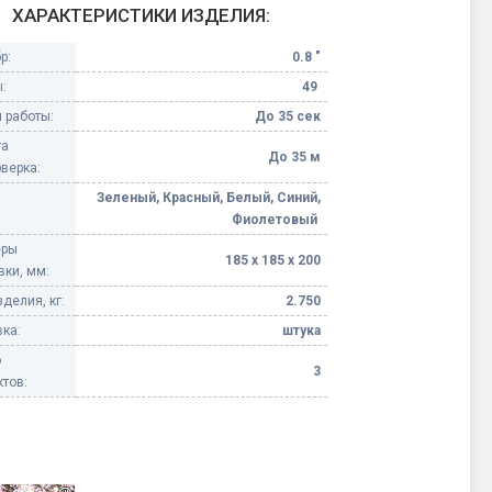
ХАРАКТЕРИСТИКИ ИЗДЕЛИЯ:
Конфетти, серпантин
р:
0.8 "
:
49
Небесные фонарики
 работы:
До 35 сек
та
Оборудование для
До 35 м
верка:
спецэффектов
Зеленый, Красный, Белый, Синий,
Фиолетовый
кие
Елочные гирлянды
еры
185 х 185 х 200
вки, мм:
Фейерверк-шоу
ные)
делия, кг:
2.750
ка:
штука
о
3
тов: