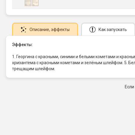
Описание
, эффекты
Как запускать
Эффекты:
1. Георгина с красными, синими и белыми кометами и красн
хризантема с красными кометами и зелёным шлейфом. 5. Б
трещащим шлейфом.
Если