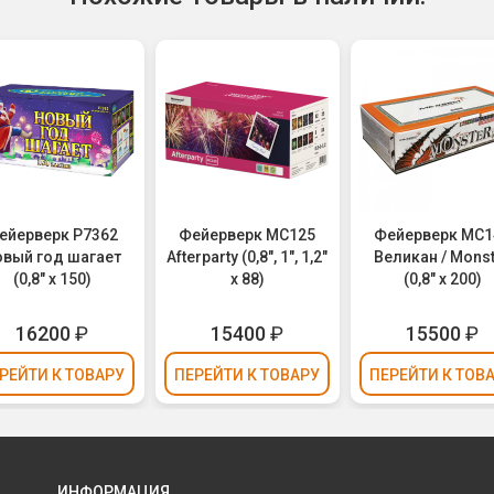
ейерверк Р7362
Фейерверк MC125
Фейерверк MC1
вый год шагает
Afterparty (0,8", 1", 1,2"
Великан / Mons
(0,8" х 150)
х 88)
(0,8" х 200)
16200
₽
15400
₽
15500
₽
РЕЙТИ
К ТОВАРУ
ПЕРЕЙТИ
К ТОВАРУ
ПЕРЕЙТИ
К ТОВ
ИНФОРМАЦИЯ