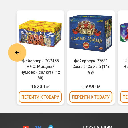
8170
Фейерверк РС7455
Фейерверк Р7531
Ф
есах
МЧС: Мощный
Самый-Самый (1" х
Но
50)
чумовой салют (1" х
88)
80)
15200
₽
16990
₽
ВАРУ
ПЕРЕЙТИ
К ТОВАРУ
ПЕРЕЙТИ
К ТОВАРУ
ПЕ
ПОКУПАТЕЛЯМ