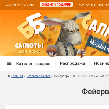
СКИДКИ И
ПОДАРКИ
ДОСТАВКА И ОПЛАТА
КОНТАКТЫ И РЕКВИЗ
Распродажа
Новинк
Каталог товаров
Главная
Батареи салютов
Фейерверк JFC 50-30/01 Крэйзи Лав (2"
Спецпредложение
Дневная
Фейерве
Распродажа фейерверков
Дневные
Распродажа петард
Цветной
Распродажа бенгальских огней
Пневмох