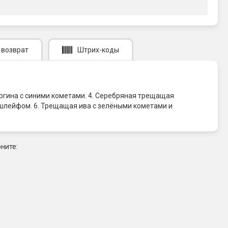
 возврат
Штрих-коды
оргина с синими кометами. 4. Серебряная трещащая
шлейфом. 6. Трещащая ива с зелёными кометами и
ните: