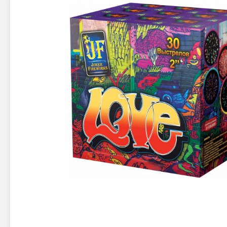
Новинки 2025/26
Петарды
Терочны
Фейерверки на свадьбу
Фитильн
Лимонки,
Фейерверк-шоу
Корсары
Батареи салютов
Цветной дым
Летающи
Хлопушки
Бабочки,
Батареи салютов
Жуки
Циркобл
Маленькие фейерверки
Средние фейерверки
Цветной 
Большие фейерверки
Супер-фейерверки
Факелы ц
Цветной
Стробос
Сигнальн