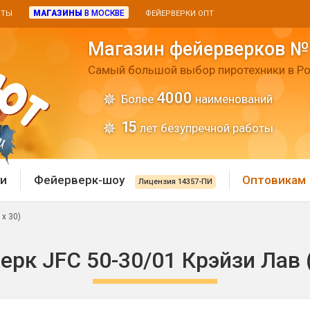
МАГАЗИНЫ
В МОСКВЕ
ИТЫ
ФЕЙЕРВЕРКИ ОПТ
Магазин фейерверков №
Самый большой выбор пиротехники в Ро
4000
Более
наименований
15
лет безупречной работы
и
Фейерверк-шоу
Оптовикам
Лицензия 14357-ПИ
 х 30)
 пиротехника
Римские свечи
рк JFC 50-30/01 Крэйзи Лав (
 батареи
Хлопушки и пневмохло
 дым
лопушки
Маленькие хлопушки