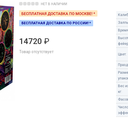
Пневмохлопушки
НЕТ В НАЛИЧИИ
Пружинные хлопушки
Калиб
е
Залпы
БЕСПЛАТНАЯ ДОСТАВКА ПО РОССИИ! *
Бенгальские огни
ые
Время
 гранаты
Бенгальские огни малые
Высо
14720
₽
Бенгальские огни большие
фейер
Товар отсутствует
е и наземные
Цвет:
Фонтаны пиротехничес
Празд
 пчелы
Фонтаны в торт (холодные)
Разм
Фонтаны сценические (холод
упако
ицы
Фонтаны для улицы
Вес и
Вулканы
кг:
дым и огонь
Фасов
Ракеты
Числ
ветного огня
эффек
 дым
Фестивальные шары
копы
ая пиротехника