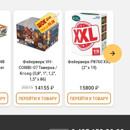
48
Фейерверк VH-
Фейерверк Р8760 XXL
Фей
ter
COMBI-07 Таверна /
(2" х 19)
Крас
Kroeg (0,8", 1", 1,2",
1,5" х 86)
14155
₽
15800
₽
35015
33
АРУ
ПЕРЕЙТИ
К ТОВАРУ
ПЕРЕЙТИ
К ТОВАРУ
ПЕР