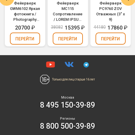
Фейерверк
Фейерверк
Фейерверк
GWM6102 Яркая
МС115
РС9760 ZOV
фотокнига /
Сопротивление
Отважных (3" х
Photography
/ LOREM IPSUM
9)
Book (1,2" х 100)
(0,8" х 200)
20700
₽
15395
₽
17860
₽
38082
44180
ПЕРЕЙТИ
ПЕРЕЙТИ
ПЕРЕЙТИ
Только для лиц
старше 16 лет
Москва
8 495 150-39-89
Регионы
8 800 500-39-89