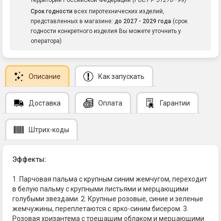
территории Российской Федерации
(ГОСТ Р 51270–99)
Срок годности
всех пиротехнических изделий,
представленных в магазине:
до 2027 - 2029 года
(срок
годности конкретного изделия Вы можете уточнить у
оператора)
Описание
Как запускать
Доставка
Оплата
Гарантии
Штрих-коды
Эффекты:
1. Парчовая пальма с крупным синим жемчугом, переходит
в белую пальму с крупными листьями и мерцающими
голубыми звездами. 2. Крупные розовые, синие и зеленые
жемчужины, переплетаются с ярко-синим бисером. 3.
Розовая хризантема с трещащим облаком и мерцающими