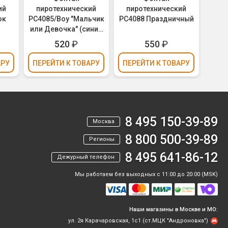
ий
пиротехнический
пиротехнический
пи
ок
РС4085/Boy "Мальчик
РС4088 Праздничный
РС40
или Девочка" (синие
огни) - для Гендер
520
₽
550
₽
Пати (Gender Party)
АРУ
ПЕРЕЙТИ
К ТОВАРУ
ПЕРЕЙТИ
К ТОВАРУ
ПЕР
8 495 150-39-89
Москва
8 800 500-39-89
Регионы
8 495 641-86-12
Дежурный телефон
Мы работаем без выходных с 11:00 до 20:00 (MSK)
Наши магазины в Москве и МО:
ул. 2я Карачаровская, 1с1 (ст.МЦК "Андроновка")