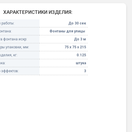
Конфетти, серпантин
ХАРАКТЕРИСТИКИ ИЗДЕЛИЯ:
 работы:
До 30 сек
Небесные фонарики
онтана:
Фонтаны для улицы
а фонтана искр:
До 3 м
Оборудование для
спецэффектов
ры упаковки, мм:
75 х 75 х 215
делия, кг:
0.125
кие
Елочные гирлянды
ка:
штука
 эффектов:
3
Фейерверк-шоу
ные)