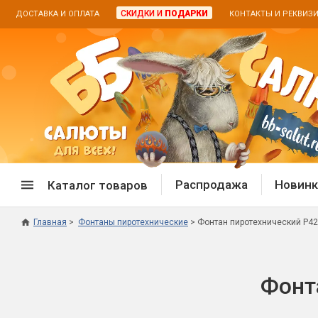
СКИДКИ И
ПОДАРКИ
ДОСТАВКА И ОПЛАТА
КОНТАКТЫ И РЕКВИЗ
Распродажа
Новинк
Каталог товаров
Главная
Фонтаны пиротехнические
Фонтан пиротехнический Р42
Спецпредложение
Дневная
Распродажа фейерверков
Дневные
Фонт
Распродажа петард
Цветной
Распродажа бенгальских огней
Пневмох