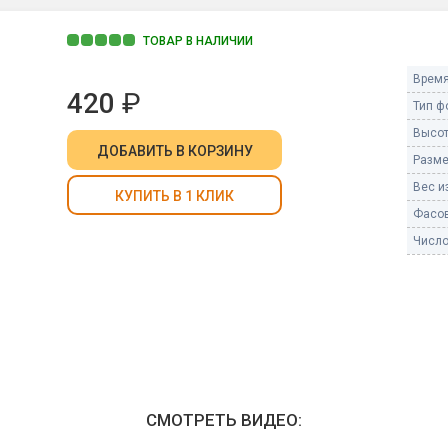
Пневмохлопушки
Пружинные хлопушки
ТОВАР В НАЛИЧИИ
е
Время
Бенгальские огни
420
₽
ые
Тип ф
 гранаты
Бенгальские огни малые
Высот
Бенгальские огни большие
ДОБАВИТЬ
В КОРЗИНУ
Разме
Вес из
е и наземные
КУПИТЬ В 1 КЛИК
Фонтаны пиротехничес
Фасов
 пчелы
Число
Фонтаны в торт (холодные)
Фонтаны сценические (холод
ицы
Фонтаны для улицы
Вулканы
дым и огонь
Ракеты
ветного огня
 дым
СМОТРЕТЬ ВИДЕО:
Фестивальные шары
копы
ая пиротехника