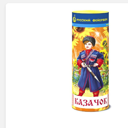
Новинки 2025/26
Петарды
Терочны
Фейерверки на свадьбу
Фитильн
Лимонки,
Фейерверк-шоу
Корсары
Батареи салютов
Цветной дым
Летающи
Хлопушки
Бабочки,
Батареи салютов
Жуки
Циркобл
Маленькие фейерверки
Средние фейерверки
Цветной 
Большие фейерверки
Супер-фейерверки
Факелы ц
Цветной
Стробос
Сигнальн