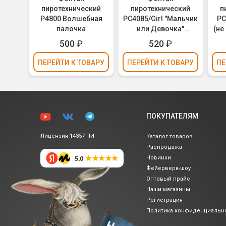
кий
пиротехнический
пиротехнический
п
ер
Р4800 Волшебная
РС4085/Girl "Мальчик
РС
палочка
или Девочка"
(не
(розовые огни) - для
500
₽
520
₽
Гендер Пати (Gender
Party)
ВАРУ
ПЕРЕЙТИ
К ТОВАРУ
ПЕРЕЙТИ
К ТОВАРУ
ПЕ
ПОКУПАТЕЛЯМ
Лицензия 14357-ПИ
Каталог товаров
Распродажа
Новинки
Фейерверк-шоу
Оптовый прайс
Наши магазины
Регистрация
Политика
конфиденциальн