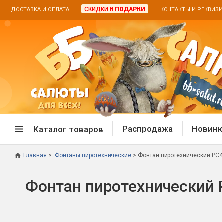
СКИДКИ И
ПОДАРКИ
ДОСТАВКА И ОПЛАТА
КОНТАКТЫ И РЕКВИЗ
Распродажа
Новинк
Каталог товаров
Главная
Фонтаны пиротехнические
Фонтан пиротехнический РС408
Спецпредложение
Дневная
Фонтан пиротехнический Р
Распродажа фейерверков
Дневные
Распродажа петард
Цветной
Распродажа бенгальских огней
Пневмох