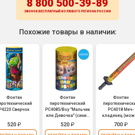
8 800 500-39-89
ЗВОНОК БЕСПЛАТНЫЙ ИЗ ЛЮБОГО РЕГИОНА
РОССИИ
Похожие товары в наличии:
Фонтан
Фонтан
Фонтан
иротехнический
пиротехнический
пиротехническ
Р4220 Сверчок
РС4085/Boy "Мальчик
РС4018 Меч-
или Девочка" (синие
кладенец (мож
огни) - для Гендер
держать в рука
520
₽
520
₽
700
₽
Пати (Gender Party)