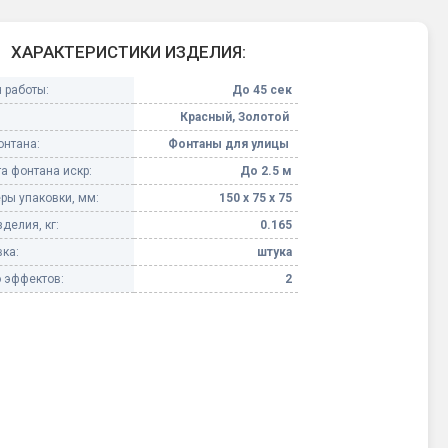
Конфетти, серпантин
ХАРАКТЕРИСТИКИ ИЗДЕЛИЯ:
Небесные фонарики
 работы:
До 45 сек
Красный, Золотой
Оборудование для
онтана:
Фонтаны для улицы
спецэффектов
а фонтана искр:
До 2.5 м
ры упаковки, мм:
150 х 75 х 75
кие
Елочные гирлянды
делия, кг:
0.165
ка:
штука
Фейерверк-шоу
ные)
 эффектов:
2