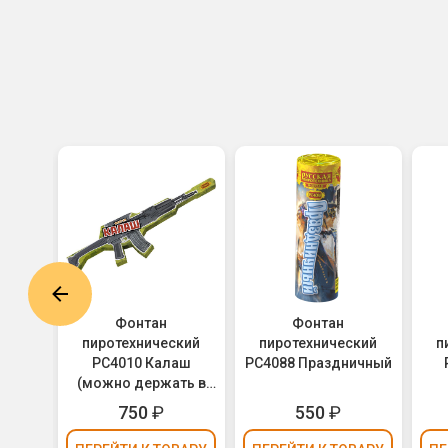
нтан
Фонтан
Фонтан
огонь
пиротехнический
пиротехнический
п
РС4010 Калаш
РС4088 Праздничный
(можно держать в
руках)
750
₽
550
₽