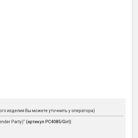
ого изделия Вы можете уточнить у оператора)
nder Party)"
(артикул РС4085/Girl)
: