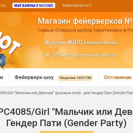
МАГАЗИНЫ
В МОСКВЕ
ИТЫ
ФЕЙЕРВЕРКИ ОПТ
Магазин фейерверков №
Самый большой выбор пиротехники в Ро
4000
Более
наименований
15
лет безупречной работы
и
Фейерверк-шоу
Оптовикам
Лицензия 14357-ПИ
5/Girl "Мальчик или Девочка" (розовые огни) - для Гендер Пати (Gender Part
 пиротехника
Римские свечи
С4085/Girl "Мальчик или Дево
 батареи
Хлопушки и пневмохло
 дым
Гендер Пати (Gender Party)
лопушки
Маленькие хлопушки