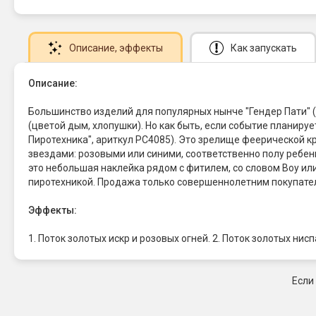
Описание
, эффекты
Как запускать
Описание:
Большинство изделий для популярных нынче "Гендер Пати" (
(цветой дым, хлопушки). Но как быть, если событие планир
Пиротехника", ариткул РС4085). Это зрелище феерической к
звездами: розовыми или синими, соответственно полу ребенк
это небольшая наклейка рядом с фитилем, со словом Boy или
пиротехникой. Продажа только совершеннолетним покупател
Эффекты:
1. Поток золотых искр и розовых огней. 2. Поток золотых ни
Если