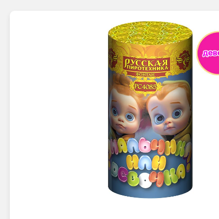
Новинки 2025/26
Петарды
Терочны
Фейерверки на свадьбу
Фитильн
Лимонки,
Фейерверк-шоу
Корсары
Батареи салютов
Цветной дым
Летающи
Хлопушки
Бабочки,
Батареи салютов
Жуки
Циркобл
Маленькие фейерверки
Средние фейерверки
Цветной 
Большие фейерверки
Супер-фейерверки
Факелы ц
Цветной
Стробос
Сигнальн