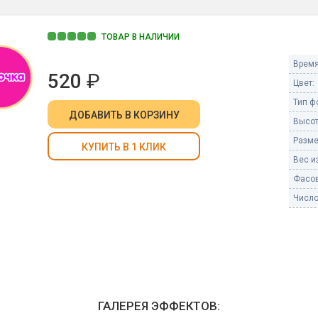
Пневмохлопушки
Пружинные хлопушки
ТОВАР В НАЛИЧИИ
е
Бенгальские огни
Время
ые
520
₽
 гранаты
Цвет:
Бенгальские огни малые
Тип ф
Бенгальские огни большие
ДОБАВИТЬ
В КОРЗИНУ
Высот
е и наземные
Разме
Фонтаны пиротехничес
КУПИТЬ В 1 КЛИК
Вес из
 пчелы
Фонтаны в торт (холодные)
Фасов
Фонтаны сценические (холод
ицы
Число
Фонтаны для улицы
Вулканы
дым и огонь
Ракеты
ветного огня
 дым
Фестивальные шары
копы
ГАЛЕРЕЯ ЭФФЕКТОВ:
ая пиротехника