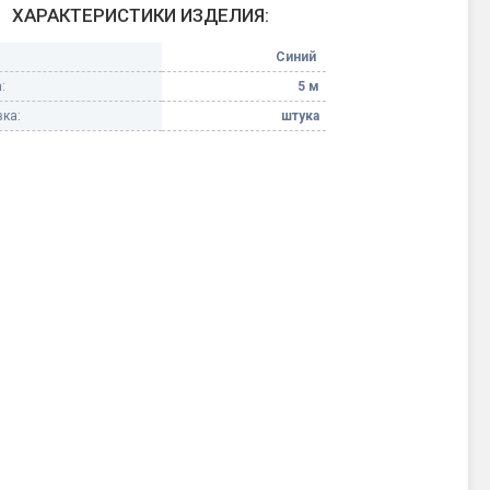
ХАРАКТЕРИСТИКИ ИЗДЕЛИЯ:
Конфетти, серпантин
Синий
:
5 м
Небесные фонарики
ка:
штука
Оборудование для
спецэффектов
кие
Елочные гирлянды
Фейерверк-шоу
ные)