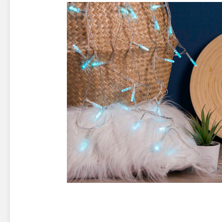
Новинки 2025/26
Петарды
Терочны
Фейерверки на свадьбу
Фитильн
Лимонки,
Фейерверк-шоу
Корсары
Батареи салютов
Цветной дым
Летающи
Хлопушки
Бабочки,
Батареи салютов
Жуки
Циркобл
Маленькие фейерверки
Средние фейерверки
Цветной 
Большие фейерверки
Супер-фейерверки
Факелы ц
Цветной
Стробос
Сигнальн