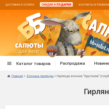
СКИДКИ И
ПОДАРКИ
ДОСТАВКА И ОПЛАТА
КОНТАКТЫ И РЕКВИЗ
Распродажа
Новинк
Каталог товаров
Главная
Елочные гирлянды
Гирлянда елочная "Хрусталик" (голу
Спецпредложение
Дневная
Гирлян
Распродажа фейерверков
Дневные
Распродажа петард
Цветной
Распродажа бенгальских огней
Пневмох