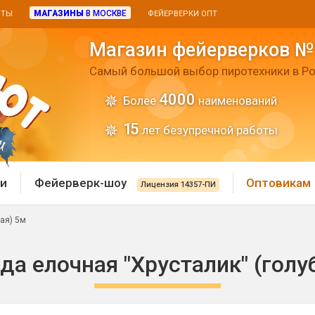
МАГАЗИНЫ
В МОСКВЕ
ИТЫ
ФЕЙЕРВЕРКИ ОПТ
Магазин фейерверков №
Самый большой выбор пиротехники в Ро
4000
Более
наименований
15
лет безупречной работы
и
Фейерверк-шоу
Оптовикам
Лицензия 14357-ПИ
бая) 5м
 пиротехника
Римские свечи
да елочная "Хрусталик" (голу
 батареи
Хлопушки и пневмохло
 дым
лопушки
Маленькие хлопушки