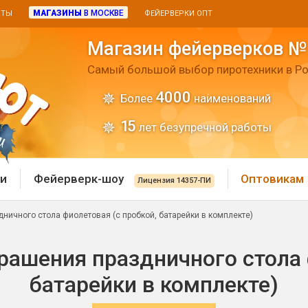
МАГАЗИНЫ
В МОСКВЕ
ИТЫ
ФЕЙЕРВЕРКИ ОПТ
Магазин фейерверков №
Самый большой выбор пиротехники в Ро
4000
Более
наименований
15
лет безупречной работы
и
Фейерверк-шоу
Оптовикам
Лицензия 14357-ПИ
дничного стола фиолетовая (с пробкой, батарейки в комплекте)
 пиротехника
Римские свечи
крашения праздничного стола 
 батареи
Хлопушки и пневмохло
 дым
батарейки в комплекте)
лопушки
Маленькие хлопушки