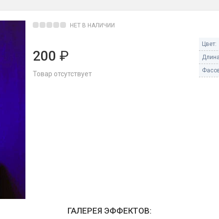
Пневмохлопушки
Пружинные хлопушки
НЕТ В НАЛИЧИИ
е
Бенгальские огни
Цвет:
ые
200
₽
 гранаты
Длина
Бенгальские огни малые
Фасов
Бенгальские огни большие
Товар отсутствует
е и наземные
Фонтаны пиротехничес
 пчелы
Фонтаны в торт (холодные)
Фонтаны сценические (холод
ицы
Фонтаны для улицы
Вулканы
дым и огонь
Ракеты
ветного огня
 дым
Фестивальные шары
копы
ГАЛЕРЕЯ ЭФФЕКТОВ:
ая пиротехника