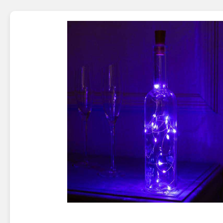
Новинки 2025/26
Петарды
Терочны
Фейерверки на свадьбу
Фитильн
Лимонки,
Фейерверк-шоу
Корсары
Батареи салютов
Цветной дым
Летающи
Хлопушки
Бабочки,
Батареи салютов
Жуки
Циркобл
Маленькие фейерверки
Средние фейерверки
Цветной 
Большие фейерверки
Супер-фейерверки
Факелы ц
Цветной
Стробос
Сигнальн