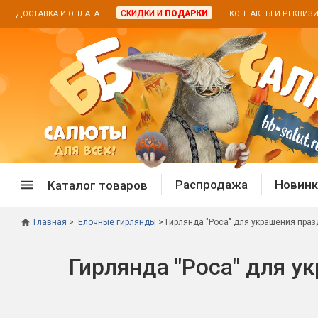
СКИДКИ И
ПОДАРКИ
ДОСТАВКА И ОПЛАТА
КОНТАКТЫ И РЕКВИЗ
Распродажа
Новинк
Каталог товаров
Главная
Елочные гирлянды
Гирлянда "Роса" для украшения праз
Спецпредложение
Дневная
Гирлянда "Роса" для у
Распродажа фейерверков
Дневные
Распродажа петард
Цветной
Распродажа бенгальских огней
Пневмох