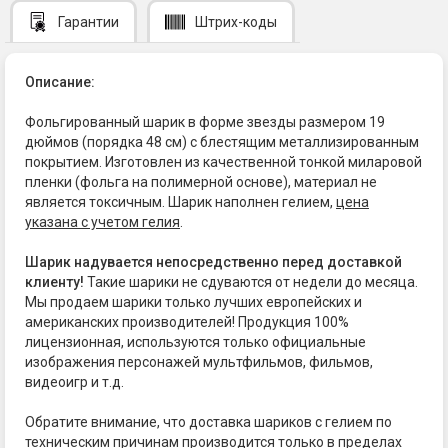
Гарантии
Штрих-коды
Описание:
Фольгированный шарик в форме звезды размером 19
дюймов (порядка 48 см) с блестящим металлизированным
покрытием. Изготовлен из качественной тонкой миларовой
пленки (фольга на полимерной основе), материал не
является токсичным. Шарик наполнен гелием,
цена
указана с учетом гелия
.
Шарик надувается непосредственно перед доставкой
клиенту!
Такие шарики не сдуваются от недели до месяца.
Мы продаем шарики только лучших европейских и
американских производителей! Продукция 100%
лицензионная, используются только официальные
изображения персонажей мультфильмов, фильмов,
видеоигр и т.д.
Обратите внимание, что доставка шариков с гелием по
техническим причинам производится только в пределах