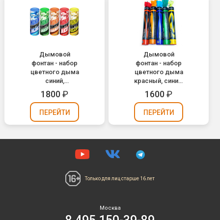
Дымовой
Дымовой
фонтан - набор
фонтан - набор
цветного дыма
цветного дыма
синий,
красный, синий,
зеленый,
желтый,
1800
₽
1600
₽
оранжевый,
зеленый,
красный,
оранжевый
ПЕРЕЙТИ
ПЕРЕЙТИ
желтый
MA0511 / Mix
MA0509//MIX
(60 сек.)
(Maxsem)
Только для лиц
старше 16 лет
Москва