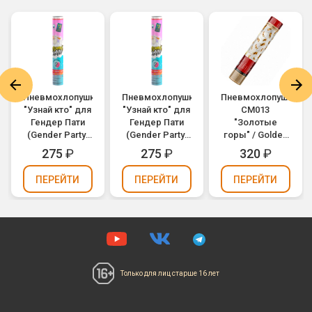
Пневмохлопушка
Пневмохлопушка
Пневмохлопушка
"Узнай кто" для
"Узнай кто" для
CM013
Гендер Пати
Гендер Пати
"Золотые
(Gender Party)
(Gender Party)
горы" / Golden
(девочка,
(мальчик,
Hills (золотое
275
₽
275
₽
320
₽
розовое
голубое
конфетти,
бумажное
бумажное
фольга) 30см
ПЕРЕЙТИ
ПЕРЕЙТИ
ПЕРЕЙТИ
конфетти) 30см
конфетти) 30см
Только для лиц
старше 16 лет