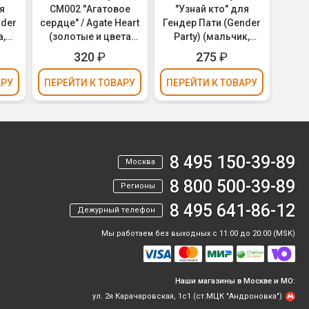
я
CM002 "Агатовое
"Узнай кто" для
"Д
nder
сердце" / Agate Heart
Гендер Пати (Gender
кон
а,
(золотые и цвета
Party) (мальчик,
ТР1
ное
фуксии сердца,
голубое бумажное
320
₽
275
₽
м
фольга) 30см
конфетти) 30см
АРУ
ПЕРЕЙТИ
К ТОВАРУ
ПЕРЕЙТИ
К ТОВАРУ
ПЕР
8 495 150-39-89
Москва
8 800 500-39-89
Регионы
8 495 641-86-12
Дежурный телефон
Мы работаем без выходных с 11:00 до 20:00 (MSK)
Наши магазины в Москве и МО:
ул. 2я Карачаровская, 1с1 (ст.МЦК "Андроновка")