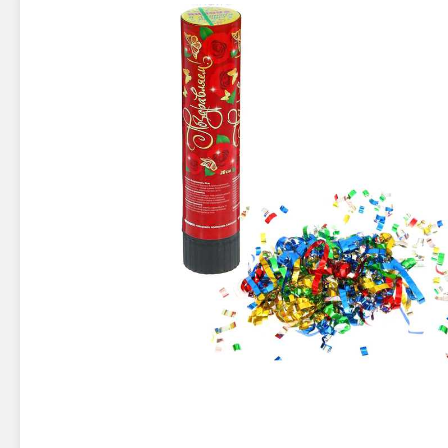
Новинки 2025/26
Петарды
Терочны
Фейерверки на свадьбу
Фитильн
Лимонки,
Фейерверк-шоу
Корсары
Батареи салютов
Цветной дым
Летающи
Хлопушки
Бабочки,
Батареи салютов
Жуки
Циркобл
Маленькие фейерверки
Средние фейерверки
Цветной 
Большие фейерверки
Супер-фейерверки
Факелы ц
Цветной
Стробос
Сигнальн