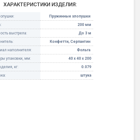
ХАРАКТЕРИСТИКИ ИЗДЕЛИЯ:
Конфетти, серпантин
лопушки:
Пружинные хлопушки
:
200 мм
Небесные фонарики
ость выстрела:
До 3 м
нитель:
Конфетти, Серпантин
Оборудование для
спецэффектов
иал наполнителя:
Фольга
ры упаковки, мм:
40 х 40 х 200
кие
Елочные гирлянды
делия, кг:
0.079
ка:
штука
Фейерверк-шоу
ные)