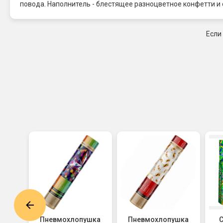
повода. Наполнитель - блестящее разноцветное конфетти и 
Если
ка JF
Пневмохлопушка
Пневмохлопушка
С