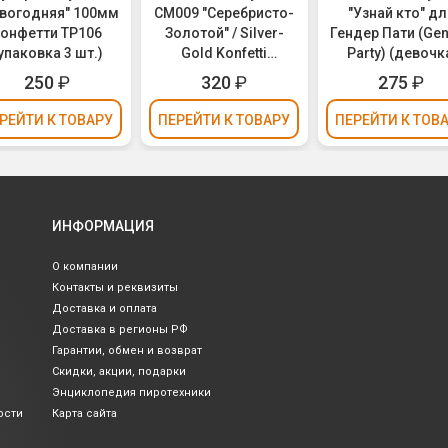
вогодняя" 100мм
CM009 "Серебристо-
"Узнай кто" дл
онфетти ТР106
Золотой" / Silver-
Гендер Пати (Ge
упаковка 3 шт.)
Gold Konfetti
Party) (девочк
(золотое и
розовое бумаж
250
₽
320
₽
275
₽
серебряное
конфетти) 30с
конфетти, фольга)
РЕЙТИ
К ТОВАРУ
ПЕРЕЙТИ
К ТОВАРУ
ПЕРЕЙТИ
К ТОВ
30см
ИНФОРМАЦИЯ
О компании
Контакты и реквизиты
Доставка и оплата
Доставка в регионы РФ
Гарантии, обмен и возврат
Скидки, акции, подарки
Энциклопедия пиротехники
ости
Карта сайта