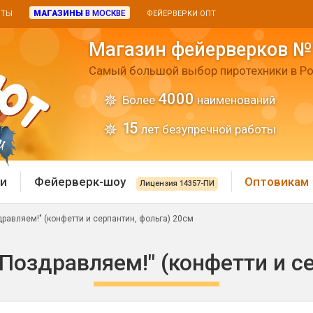
МАГАЗИНЫ
В МОСКВЕ
ИТЫ
ФЕЙЕРВЕРКИ ОПТ
Магазин фейерверков №
Самый большой выбор пиротехники в Ро
4000
Более
наименований
15
лет безупречной работы
и
Фейерверк-шоу
Оптовикам
Лицензия 14357-ПИ
равляем!" (конфетти и серпантин, фольга) 20см
 пиротехника
Римские свечи
Поздравляем!" (конфетти и се
 батареи
Хлопушки и пневмохло
 дым
лопушки
Маленькие хлопушки