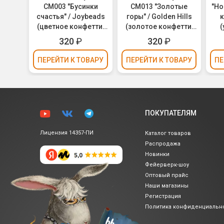
04
CM003 "Бусинки
CM013 "Золотые
"Но
е
счастья" / Joybeads
горы" / Golden Hills
к
(цветное конфетти,
(золотое конфетти,
(
е
фольга) 30см
фольга) 30см
320
₽
320
₽
ьга)
ВАРУ
ПЕРЕЙТИ
К ТОВАРУ
ПЕРЕЙТИ
К ТОВАРУ
ПЕ
ПОКУПАТЕЛЯМ
Лицензия 14357-ПИ
Каталог товаров
Распродажа
Новинки
Фейерверк-шоу
Оптовый прайс
Наши магазины
Регистрация
Политика
конфиденциальн