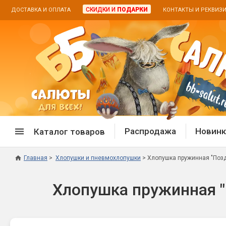
СКИДКИ И
ПОДАРКИ
ДОСТАВКА И ОПЛАТА
КОНТАКТЫ И РЕКВИЗ
Распродажа
Новинк
Каталог товаров
Главная
Хлопушки и пневмохлопушки
Хлопушка пружинная "Позд
Спецпредложение
Дневная
Хлопушка пружинная "
Распродажа фейерверков
Дневные
Распродажа петард
Цветной
Распродажа бенгальских огней
Пневмох