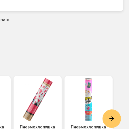
ните:
ка
Пневмохлопушка
Пневмохлопушка
Су