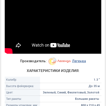
Производитель:
Легенда
ХАРАКТЕРИСТИКИ ИЗДЕЛИЯ:
Калибр:
1.3 "
Высота фейерверка:
До 35 м
Цвет:
Зеленый, Синий, Фиолетовый, Золотой
Тип ракеты:
Большие ракеты
Размеры упаковки, мм:
800 х 210 х 45