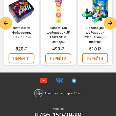
Летающий
Наземный
Летающий
фейерверк
фейерверк JF
фейерверк
JFTR-1 Блиц
FN03-SDM
Р3110 Лунный
Эмодзи
цветок
820
₽
490
₽
510
₽
ПЕРЕЙТИ
ПЕРЕЙТИ
ПЕРЕЙТИ
Только для лиц
старше 16 лет
Москва
8 495 150-39-89