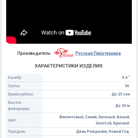
Производитель:
Русская Пиротехника
ХАРАКТЕРИСТИКИ ИЗДЕЛИЯ:
Калибр:
0.6 "
Залпы:
36
Время работы:
До 25 сек
Высота
До 20 м
фейерверка:
Фиолетовый, Синий, Зеленый, Белый,
Цвет:
Золотой, Красный
Праздник:
День Рождения, Новый Год