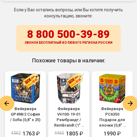
Если у Вас остались вопросы, или Вы хотите получить
консультацию, звоните:
8 800 500-39-89
ЗВОНОК БЕСПЛАТНЫЙ ИЗ ЛЮБОГО РЕГИОНА
РОССИИ
Похожие товары в наличии:
Фейерверк
Фейерверк
Фейерверк
GP498/2 София
VH100-19-01
РС6350
/ Sofia (0,8" х 25)
Рембрандт /
Подарок для
Rembrandt (1" х
елочки (0,8" х
19)
18)
1763
₽
1805
₽
1990
₽
4362
4465