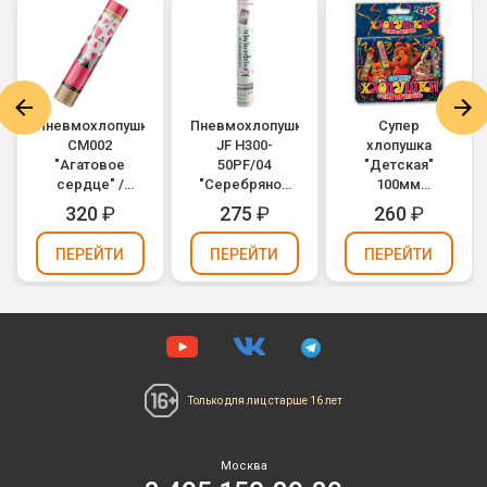
Пневмохлопушка
Пневмохлопушка
Супер
CM002
JF H300-
хлопушка
"Агатовое
50PF/04
"Детская"
сердце" /
"Серебряное
100мм
Agate Heart
конфетти"
конфетти,
320
₽
275
₽
260
₽
(золотые и
(серебряное
сюрприз ТР107
цвета фуксии
конфетти,
(упаковка 3 шт.)
ПЕРЕЙТИ
ПЕРЕЙТИ
ПЕРЕЙТИ
сердца,
фольга) 30см
фольга) 30см
Только для лиц
старше 16 лет
Москва