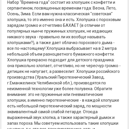
Набор "Времена года" состоит из хлопушек с конфетти и
серпантином, посвященных временам года: Весна, Лето,
Осень, Зима. Если вам нужна классическая "советская"
хлопушка, то это именно она и есть. Хлопушка с пороховым
зарядом громко и отчетливо БАХАЕТ (в отличии от
популярных нынче пружинных хлопушек, не издающих
никакого звука - правильно ли их вообще называть
хлопушками?), а также дает облачко порохового дыма -
все по-настоящему! Хлопушка выбрасывает на в 2 метра
небольшой объем разноцветного бумажного конфетти.
Хлопушка прекрасно подходит для детского праздника:
она прикольно хлопает, отчетливо, но не чересчур громко -
детишек не напугает, а развеселит. Хлопушки российского
производства (Уральский Пиротехнический Завод,
г.Еманжелинск Челябинской обл.), производятся по
неизменной технологии уже более полувека. Обратите
внимание: это не пружинные или пневматические
хлопушки, а именно пиротехнические - в каждой хлопушке
есть небольшой пиротехнический заряд, по мощности
эквивалентный самой слабой петарде. Отсюда
выраженный звук хлопка, а также характерный дымок и
запах пороха. Мы советуем использовать такие хлопушки
на улице, т.к. это все-таки пиротехника, хоть и