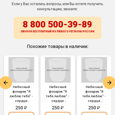
Если у Вас остались вопросы, или Вы хотите получить
консультацию, звоните:
8 800 500-39-89
ЗВОНОК БЕСПЛАТНЫЙ ИЗ ЛЮБОГО РЕГИОНА
РОССИИ
Похожие товары в наличии:
Небесный
Небесный
Небесный
фонарик "Я
фонарик "Я
фонарик "Я
люблю тебя" -
тебя люблю" -
тебя люблю" -
сердце
сердце
сердце
розовое
(красный)
(голубой)
250
₽
250
₽
250
₽
(Страна
Карнавалия)