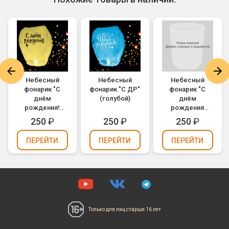
Небесный
Небесный
Небесный
фонарик "С
фонарик "С ДР"
фонарик "С
днём
(голубой)
днём
рождения!
рождения
Волшебник"
тебя! Ноты"
250
₽
250
₽
250
₽
(желтый)
(розовый)
ПЕРЕЙТИ
ПЕРЕЙТИ
ПЕРЕЙТИ
Только для лиц
старше 16 лет