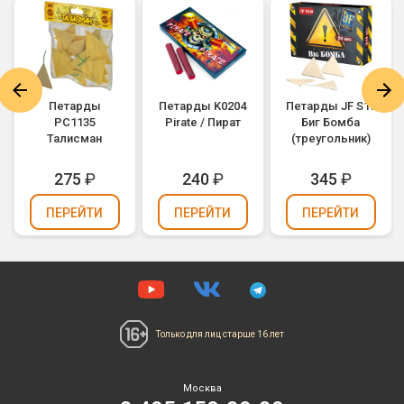
Петарды
Петарды K0204
Петарды JF S10
РС1135
Pirate / Пират
Биг Бомба
Талисман
(треугольник)
275
₽
240
₽
345
₽
ПЕРЕЙТИ
ПЕРЕЙТИ
ПЕРЕЙТИ
Только для лиц
старше 16 лет
Москва