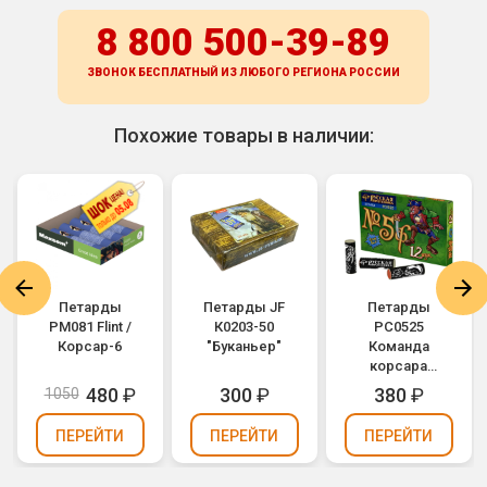
8 800 500-39-89
ЗВОНОК БЕСПЛАТНЫЙ ИЗ ЛЮБОГО РЕГИОНА
РОССИИ
Похожие товары в наличии:
Петарды
Петарды JF
Петарды
PM081 Flint /
К0203-50
РС0525
Корсар-6
"Буканьер"
Команда
корсара
Моргана 5ф /
480
₽
300
₽
380
₽
1050
Корсар-5
фитильный
ПЕРЕЙТИ
ПЕРЕЙТИ
ПЕРЕЙТИ