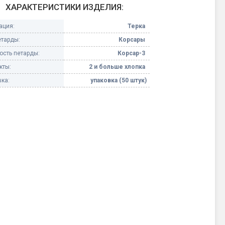
ХАРАКТЕРИСТИКИ ИЗДЕЛИЯ:
Конфетти, серпантин
ация:
Терка
етарды:
Корсары
Небесные фонарики
сть петарды:
Корсар-3
кты:
2 и больше хлопка
Оборудование для
спецэффектов
ка:
упаковка (50 штук)
кие
Елочные гирлянды
Фейерверк-шоу
ные)