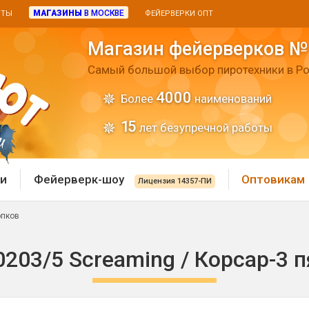
МАГАЗИНЫ
В МОСКВЕ
ИТЫ
ФЕЙЕРВЕРКИ ОПТ
Магазин фейерверков №
Самый большой выбор пиротехники в Ро
4000
Более
наименований
15
лет безупречной работы
и
Фейерверк-шоу
Оптовикам
Лицензия 14357-ПИ
опков
 пиротехника
Римские свечи
203/5 Screaming / Корсар-3 п
 батареи
Хлопушки и пневмохло
 дым
лопушки
Маленькие хлопушки