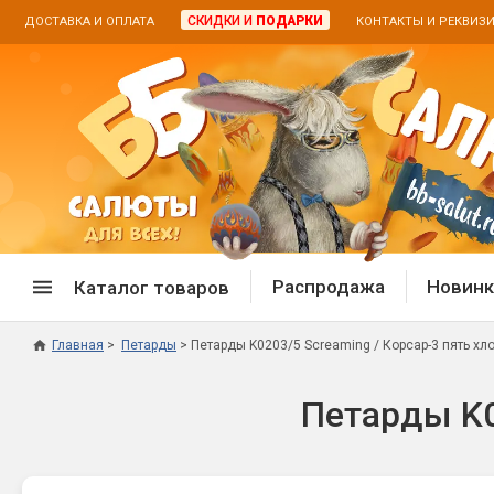
СКИДКИ И
ПОДАРКИ
ДОСТАВКА И ОПЛАТА
КОНТАКТЫ И РЕКВИЗ
Распродажа
Новинк
Каталог товаров
Главная
Петарды
Петарды K0203/5 Screaming / Корсар-3 пять хл
Спецпредложение
Дневная
Петарды K0
Распродажа фейерверков
Дневные
Распродажа петард
Цветной
Распродажа бенгальских огней
Пневмох