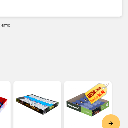
ните: