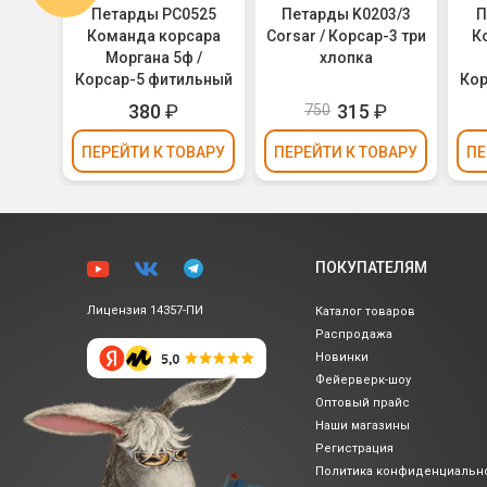
625
Петарды РС0525
Петарды K0203/3
П
сара
Команда корсара
Corsar / Корсар-3 три
К
 /
Моргана 5ф /
хлопка
льный
Корсар-5 фитильный
Кор
380
₽
315
₽
750
ВАРУ
ПЕРЕЙТИ
К ТОВАРУ
ПЕРЕЙТИ
К ТОВАРУ
ПЕ
ПОКУПАТЕЛЯМ
Лицензия 14357-ПИ
Каталог товаров
Распродажа
Новинки
Фейерверк-шоу
Оптовый прайс
Наши магазины
Регистрация
Политика
конфиденциальн