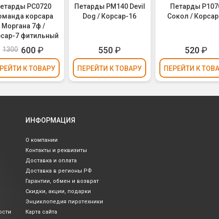
етарды РС0720
Петарды PM140 Devil
Петарды Р107
оманда корсара
Dog / Корсар-16
Сокол / Корсар
Моргана 7ф /
сар-7 фитильный
600
₽
550
₽
520
₽
1300
РЕЙТИ
К ТОВАРУ
ПЕРЕЙТИ
К ТОВАРУ
ПЕРЕЙТИ
К ТОВ
ИНФОРМАЦИЯ
О компании
Контакты и реквизиты
Доставка и оплата
Доставка в регионы РФ
Гарантии, обмен и возврат
Скидки, акции, подарки
Энциклопедия пиротехники
ости
Карта сайта