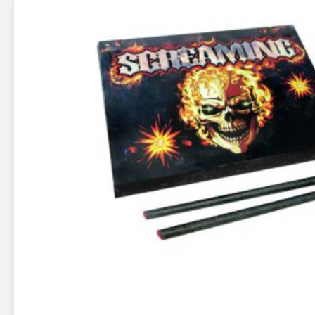
Новинки 2025/26
Петарды
Терочны
Фейерверки на свадьбу
Фитильн
Лимонки,
Фейерверк-шоу
Корсары
Батареи салютов
Цветной дым
Летающи
Хлопушки
Бабочки,
Батареи салютов
Жуки
Циркобл
Маленькие фейерверки
Средние фейерверки
Цветной 
Большие фейерверки
Супер-фейерверки
Факелы ц
Цветной
Стробос
Сигнальн