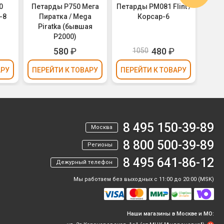
0
Петарды P750 Мега
Петарды PM081 Flint /
Пета
-8
Пиратка / Mega
Корсар-6
ho-
Piratka (бывшая
P2000)
580
₽
480
₽
1050
АРУ
ПЕРЕЙТИ
К ТОВАРУ
ПЕРЕЙТИ
К ТОВАРУ
ПЕР
8 495 150-39-89
Москва
8 800 500-39-89
Регионы
8 495 641-86-12
Дежурный телефон
Мы работаем без выходных с 11:00 до 20:00 (MSK)
Наши магазины в Москве и МО: