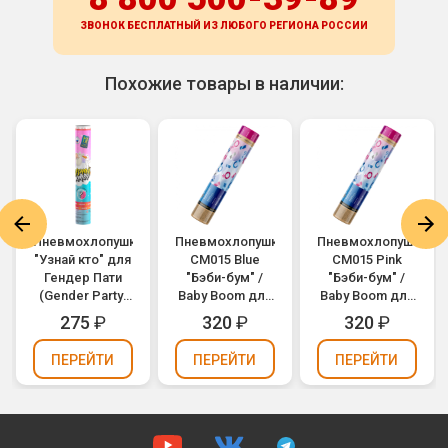
ЗВОНОК БЕСПЛАТНЫЙ ИЗ ЛЮБОГО РЕГИОНА
РОССИИ
Похожие товары в наличии:
Пневмохлопушка
Пневмохлопушка
Пневмохлопушка
"Узнай кто" для
CM015 Blue
CM015 Pink
Гендер Пати
"Бэби-бум" /
"Бэби-бум" /
(Gender Party)
Baby Boom для
Baby Boom для
(девочка,
Гендер Пати
Гендер Пати
275
₽
320
₽
320
₽
розовое
(Gender Party)
(Gender Party)
бумажное
(мальчик,
(девочка,
ПЕРЕЙТИ
ПЕРЕЙТИ
ПЕРЕЙТИ
конфетти) 30см
конфетти,
конфетти,
фольга) 30см
фольга) 30см