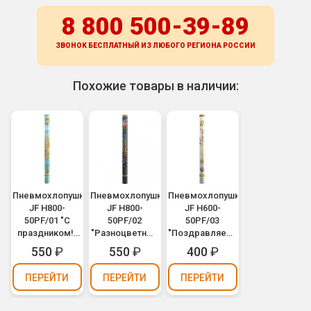
8 800 500-39-89
ЗВОНОК БЕСПЛАТНЫЙ ИЗ ЛЮБОГО РЕГИОНА
РОССИИ
Похожие товары в наличии:
Пневмохлопушка
Пневмохлопушка
Пневмохлопушка
JF H800-
JF H800-
JF H600-
50PF/01 "С
50PF/02
50PF/03
праздником!"
"Разноцветный
"Поздравляем!"
(разноцветное
серпантин"
(разноцветное
550
₽
550
₽
400
₽
конфетти,
(разноцветный
конфетти,
фольга) 80см
серпантин,
фольга) 60см
ПЕРЕЙТИ
ПЕРЕЙТИ
ПЕРЕЙТИ
фольга) 80см