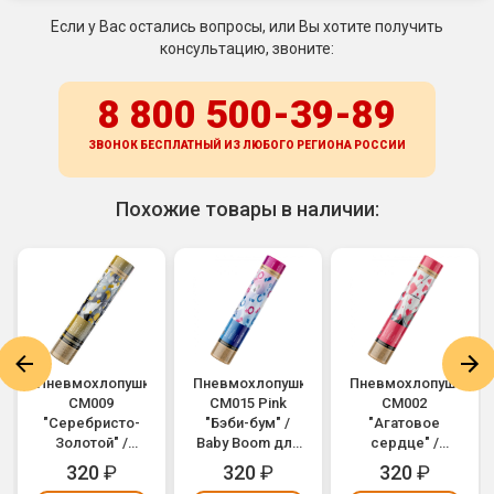
Если у Вас остались вопросы, или Вы хотите получить
консультацию, звоните:
8 800 500-39-89
ЗВОНОК БЕСПЛАТНЫЙ ИЗ ЛЮБОГО РЕГИОНА
РОССИИ
Похожие товары в наличии:
Пневмохлопушка
Пневмохлопушка
Пневмохлопушка
CM009
CM015 Pink
CM002
"Серебристо-
"Бэби-бум" /
"Агатовое
Золотой" /
Baby Boom для
сердце" /
Silver-Gold
Гендер Пати
Agate Heart
320
₽
320
₽
320
₽
Konfetti
(Gender Party)
(золотые и