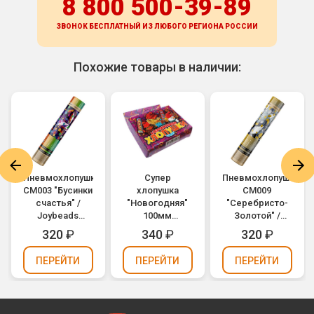
8 800 500-39-89
ЗВОНОК БЕСПЛАТНЫЙ ИЗ ЛЮБОГО РЕГИОНА
РОССИИ
Похожие товары в наличии:
а
Пневмохлопушка
Супер
Пневмохлопушка
CM003 "Бусинки
хлопушка
CM009
счастья" /
"Новогодняя"
"Серебристо-
Joybeads
100мм
Золотой" /
(цветное
конфетти,
Silver-Gold
320
₽
340
₽
320
₽
конфетти,
серпантин
Konfetti
фольга) 30см
ТР108
(золотое и
ПЕРЕЙТИ
ПЕРЕЙТИ
ПЕРЕЙТИ
(упаковка 3 шт.)
серебряное
конфетти,
фольга) 30см