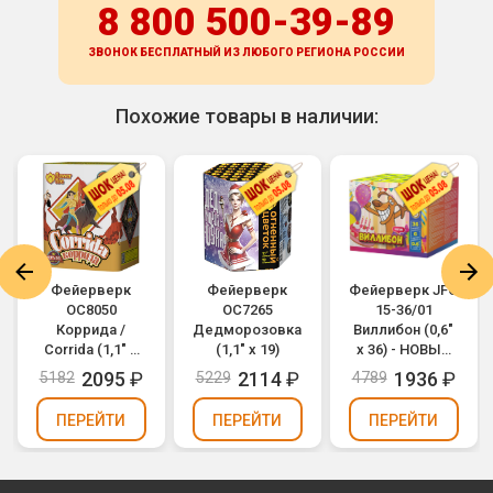
8 800 500-39-89
ЗВОНОК БЕСПЛАТНЫЙ ИЗ ЛЮБОГО РЕГИОНА
РОССИИ
Похожие товары в наличии:
Фейерверк
Фейерверк
Фейерверк JFC
ОС8050
ОС7265
15-36/01
Коррида /
Дедморозовка
Виллибон (0,6"
Corrida (1,1" х
(1,1" х 19)
х 36) - НОВЫЙ
14)
ЭФФЕКТ
2095
₽
2114
₽
1936
₽
5182
5229
4789
2025/2026
ПЕРЕЙТИ
ПЕРЕЙТИ
ПЕРЕЙТИ