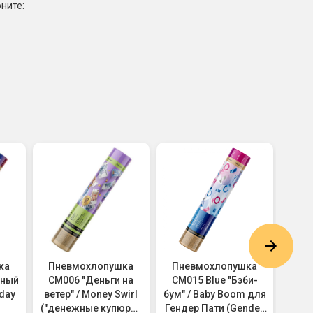
ните:
ка
Пневмохлопушка
Пневмохлопушка
Пнев
чный
CM006 "Деньги на
CM015 Blue "Бэби-
H
iday
ветер" / Money Swirl
бум" / Baby Boom для
"П
("денежные купюры"
Гендер Пати (Gender
(