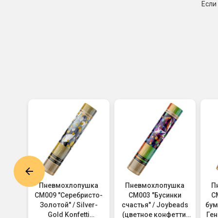
Если
шка
Пневмохлопушка
Пневмохлопушка
П
зды
CM009 "Серебристо-
CM003 "Бусинки
C
arty
Золотой" / Silver-
счастья" / Joybeads
бум
е и
Gold Konfetti
(цветное конфетти,
Ген