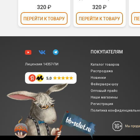
е
(золотое и
фольга) 30см
P
320
₽
320
₽
льга)
серебряное
ко
конфетти, фольга)
ВАРУ
ПЕРЕЙТИ
К ТОВАРУ
ПЕРЕЙТИ
К ТОВАРУ
ПЕ
30см
ПОКУПАТЕЛЯМ
Лицензия 14357-ПИ
Каталог товаров
Распродажа
Новинки
Фейерверк-шоу
Оптовый прайс
Наши магазины
Регистрация
Политика
конфиденциальн
Мы прода