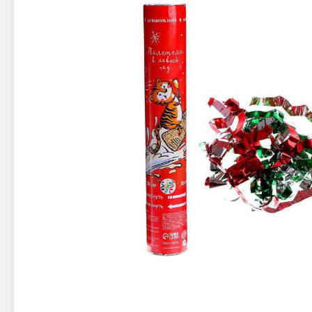
Новинки 2025/26
Петарды
Терочны
Фейерверки на свадьбу
Фитильн
Лимонки,
Фейерверк-шоу
Корсары
Батареи салютов
Цветной дым
Летающи
Хлопушки
Бабочки,
Батареи салютов
Жуки
Циркобл
Маленькие фейерверки
Средние фейерверки
Цветной 
Большие фейерверки
Супер-фейерверки
Факелы ц
Цветной
Стробос
Сигнальн