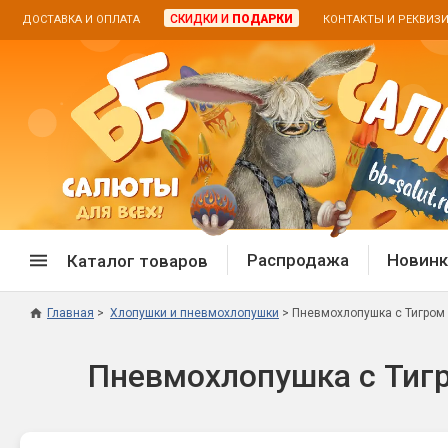
СКИДКИ И
ПОДАРКИ
ДОСТАВКА И ОПЛАТА
КОНТАКТЫ И РЕКВИЗ
Распродажа
Новинк
Каталог товаров
Главная
Хлопушки и пневмохлопушки
Пневмохлопушка с Тигром 
Спецпредложение
Дневная
Пневмохлопушка с Тигр
Распродажа фейерверков
Дневные
Распродажа петард
Цветной
Распродажа бенгальских огней
Пневмох