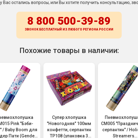
 у Вас остались вопросы, или Вы хотите получить консультацию, зво
8 800 500-39-89
ЗВОНОК БЕСПЛАТНЫЙ ИЗ ЛЮБОГО РЕГИОНА
РОССИИ
Похожие товары в наличии:
невмохлопушка
Супер хлопушка
Пневмохлопуш
M015 Pink "Бэби-
"Новогодняя" 100мм
CM005 "Праздни
" / Baby Boom для
конфетти, серпантин
серпантин" / Hol
дер Пати (Gender
ТР108 (упаковка 3
Streamers