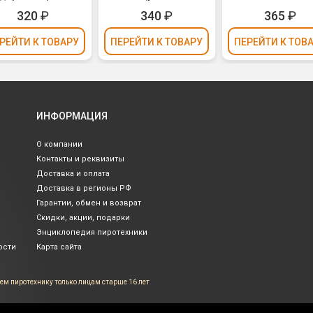
arty) (девочка,
шт.)
(серпантин, фол
320
₽
340
₽
365
₽
нфетти, фольга)
30см
30см
РЕЙТИ
К ТОВАРУ
ПЕРЕЙТИ
К ТОВАРУ
ПЕРЕЙТИ
К ТОВ
ИНФОРМАЦИЯ
О компании
Контакты и реквизиты
Доставка и оплата
Доставка в регионы РФ
Гарантии, обмен и возврат
Скидки, акции, подарки
Энциклопедия пиротехники
ости
Карта сайта
ем пиротехнику только лицам
старше 16 лет