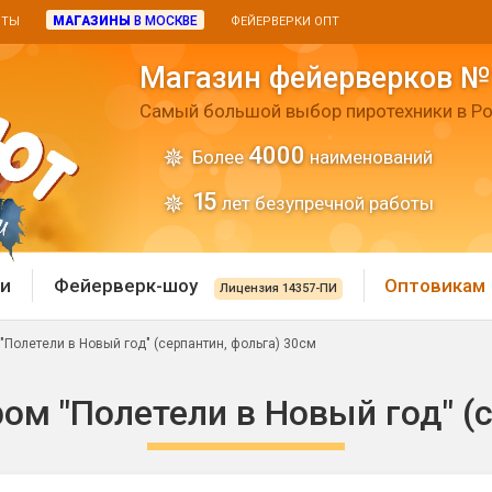
МАГАЗИНЫ
В МОСКВЕ
ИТЫ
ФЕЙЕРВЕРКИ ОПТ
Магазин фейерверков №
Самый большой выбор пиротехники в Ро
4000
Более
наименований
15
лет безупречной работы
и
Фейерверк-шоу
Оптовикам
Лицензия 14357-ПИ
"Полетели в Новый год" (серпантин, фольга) 30см
 пиротехника
Римские свечи
ом "Полетели в Новый год" (с
 батареи
Хлопушки и пневмохло
 дым
лопушки
Маленькие хлопушки