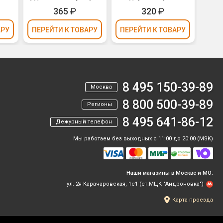
ьга)
- рубли, золотое
Party) (мальчик,
кон
365
₽
320
₽
конфетти, фольга)
конфетти, фольга)
30см
30см
АРУ
ПЕРЕЙТИ
К ТОВАРУ
ПЕРЕЙТИ
К ТОВАРУ
ПЕР
8 495 150-39-89
Москва
8 800 500-39-89
Регионы
8 495 641-86-12
Дежурный телефон
Мы работаем без выходных с 11:00 до 20:00 (MSK)
Наши магазины в Москве и МО:
ул. 2я Карачаровская, 1с1 (ст.МЦК "Андроновка")
Карта проезда