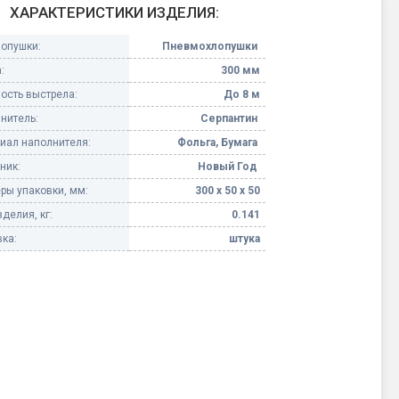
ХАРАКТЕРИСТИКИ ИЗДЕЛИЯ:
Конфетти, серпантин
лопушки:
Пневмохлопушки
:
300 мм
Небесные фонарики
ость выстрела:
До 8 м
нитель:
Серпантин
Оборудование для
спецэффектов
иал наполнителя:
Фольга, Бумага
ник:
Новый Год
кие
Елочные гирлянды
ры упаковки, мм:
300 х 50 х 50
делия, кг:
0.141
Фейерверк-шоу
ные)
ка:
штука