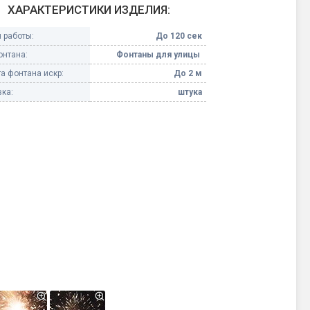
ХАРАКТЕРИСТИКИ ИЗДЕЛИЯ:
Конфетти, серпантин
 работы:
До 120 сек
онтана:
Фонтаны для улицы
Небесные фонарики
а фонтана искр:
До 2 м
ка:
штука
Оборудование для
спецэффектов
кие
Елочные гирлянды
Фейерверк-шоу
ные)