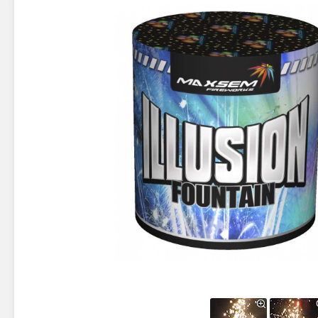
Новинки 2025/26
Петарды
Терочны
Фейерверки на свадьбу
Фитильн
Лимонки,
Фейерверк-шоу
Корсары
Батареи салютов
Цветной дым
Летающи
Хлопушки
Бабочки,
Батареи салютов
Жуки
Циркобл
Маленькие фейерверки
Средние фейерверки
Цветной 
Большие фейерверки
Супер-фейерверки
Факелы ц
Цветной
Стробос
Сигнальн