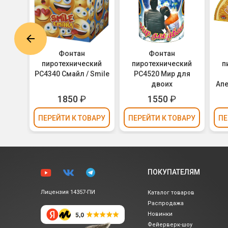
Фонтан
Фонтан
ких
пиротехнический
пиротехнический
п
063
РС4340 Смайл / Smile
РС4520 Мир для
двоих
Ап
1850
₽
1550
₽
ВАРУ
ПЕРЕЙТИ
К ТОВАРУ
ПЕРЕЙТИ
К ТОВАРУ
ПЕ
ПОКУПАТЕЛЯМ
Лицензия 14357-ПИ
Каталог товаров
Распродажа
Новинки
Фейерверк-шоу