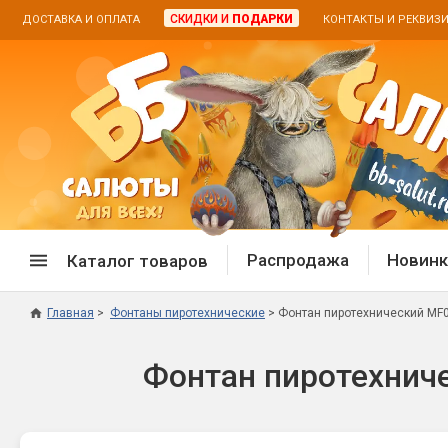
СКИДКИ И
ПОДАРКИ
ДОСТАВКА И ОПЛАТА
КОНТАКТЫ И РЕКВИЗ
Распродажа
Новинк
Каталог товаров
Главная
Фонтаны пиротехнические
Фонтан пиротехнический MF00
Спецпредложение
Дневная
Фонтан пиротехничес
Распродажа фейерверков
Дневные
Распродажа петард
Цветной
Распродажа бенгальских огней
Пневмох