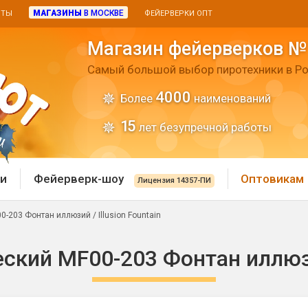
МАГАЗИНЫ
В МОСКВЕ
ИТЫ
ФЕЙЕРВЕРКИ ОПТ
Магазин фейерверков №
Самый большой выбор пиротехники в Ро
4000
Более
наименований
15
лет безупречной работы
и
Фейерверк-шоу
Оптовикам
Лицензия 14357-ПИ
-203 Фонтан иллюзий / Illusion Fountain
 пиротехника
Римские свечи
кий MF00-203 Фонтан иллюзий
 батареи
Хлопушки и пневмохло
 дым
лопушки
Маленькие хлопушки