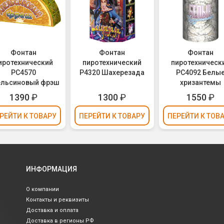
Фонтан
Фонтан
Фонтан
иротехнический
пиротехнический
пиротехническ
РС4570
Р4320 Шахерезада
РС4092 Белы
ельсиновый фрэш
хризантемы
1390
₽
1300
₽
1550
₽
РЕЙТИ
К ТОВАРУ
ПЕРЕЙТИ
К ТОВАРУ
ПЕРЕЙТИ
К ТОВ
ИНФОРМАЦИЯ
О компании
Контакты и реквизиты
Доставка и оплата
Доставка в регионы РФ