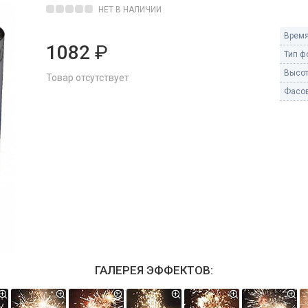
Пневмохлопушки
НЕТ В НАЛИЧИИ
Пружинные хлопушки
Время
1082
₽
е
Тип ф
Бенгальские огни
ые
Высот
Товар отсутствует
 гранаты
Бенгальские огни малые
Фасов
Бенгальские огни большие
е и наземные
Фонтаны пиротехничес
 пчелы
Фонтаны в торт (холодные)
Фонтаны сценические (холод
ицы
Фонтаны для улицы
Вулканы
дым и огонь
Ракеты
ветного огня
ГАЛЕРЕЯ ЭФФЕКТОВ:
 дым
Фестивальные шары
копы
ая пиротехника