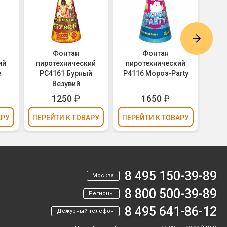
Фонтан
Фонтан
ий
пиротехнический
пиротехнический
пи
е
РС4161 Бурный
Р4116 Мороз-Party
Р
Везувий
1250
₽
1650
₽
АРУ
ПЕРЕЙТИ
К ТОВАРУ
ПЕРЕЙТИ
К ТОВАРУ
ПЕР
8 495 150-39-89
Москва
8 800 500-39-89
Регионы
8 495 641-86-12
Дежурный телефон