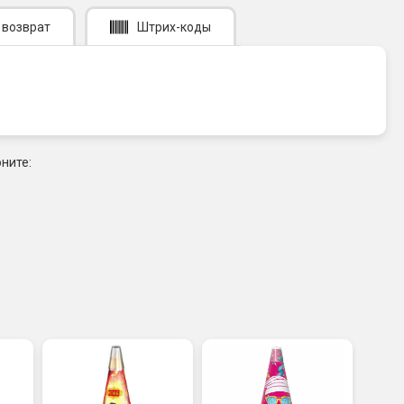
 возврат
Штрих-коды
ните: