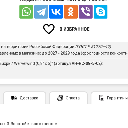
В ИЗБРАННОЕ
я на территории Российской Федерации
(ГОСТ Р 51270–99)
авленных в магазине:
до 2027 - 2029 года
(срок годности конкретн
хрь / Wervelwind (0,8" х 5)"
(артикул VH-RC-08-5-02)
:
Доставка
Оплата
Гарантии
и
. 3. Золотой кокос с треском.