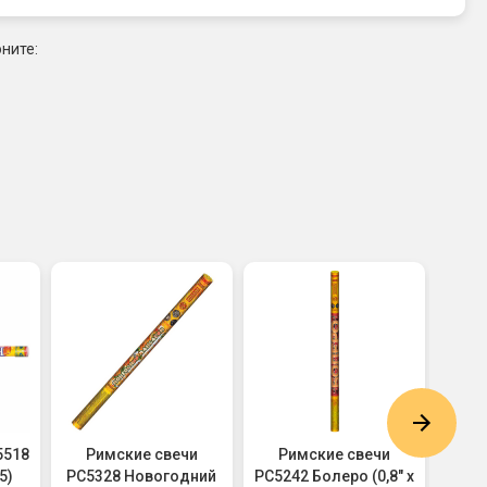
ните:
5518
Римские свечи
Римские свечи
Р
5)
РС5328 Новогодний
РС5242 Болеро (0,8" х
(свя