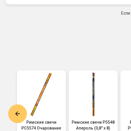
Если
чи
Римские свечи
Римские свечи Р5548
,8" х
РС5574 Очарование
Апероль (0,8" х 8)
Р