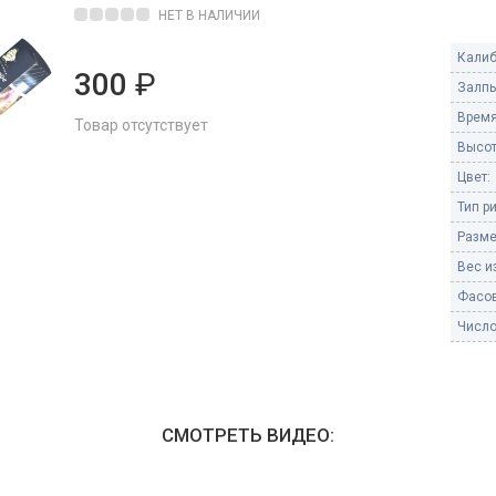
Пневмохлопушки
НЕТ В НАЛИЧИИ
Пружинные хлопушки
Калиб
300
₽
е
Залпы
Бенгальские огни
ые
Время
Товар отсутствует
 гранаты
Бенгальские огни малые
Высот
Бенгальские огни большие
Цвет:
Тип р
е и наземные
Фонтаны пиротехничес
Разме
 пчелы
Вес из
Фонтаны в торт (холодные)
Фонтаны сценические (холод
Фасов
ицы
Фонтаны для улицы
Число
Вулканы
дым и огонь
Ракеты
ветного огня
СМОТРЕТЬ ВИДЕО:
 дым
Фестивальные шары
копы
ая пиротехника