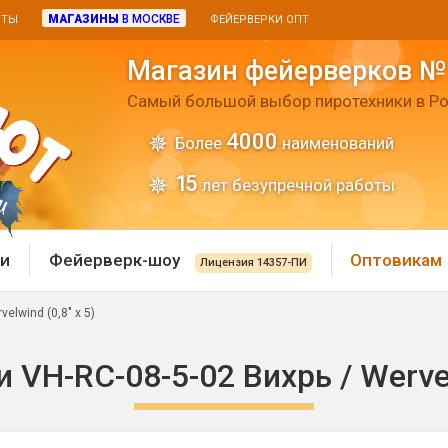
МАГАЗИНЫ
В МОСКВЕ
ИТЫ
ФЕЙЕРВЕРКИ ОПТ
Магазин фейерверков №
Самый большой выбор пиротехники в Ро
4000
Более
наименований
15
лет безупречной работы
и
Фейерверк-шоу
Оптовикам
Лицензия 14357-ПИ
elwind (0,8" х 5)
 пиротехника
Римские свечи
 VH-RC-08-5-02 Вихрь / Wervelw
 батареи
Хлопушки и пневмохло
 дым
лопушки
Маленькие хлопушки