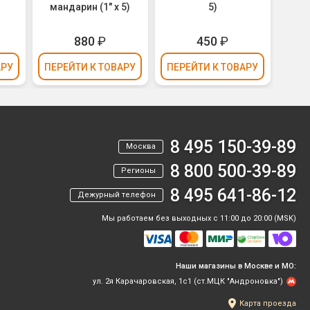
мандарин (1" х 5)
5)
Му
(мо
880
₽
450
₽
АРУ
ПЕРЕЙТИ
К ТОВАРУ
ПЕРЕЙТИ
К ТОВАРУ
ПЕР
8 495 150-39-89
Москва
8 800 500-39-89
Регионы
8 495 641-86-12
Дежурный телефон
Мы работаем без выходных с 11:00 до 20:00 (MSK)
Наши магазины в Москве и МО:
ул. 2я Карачаровская, 1с1 (ст.МЦК "Андроновка")
Карта проезда