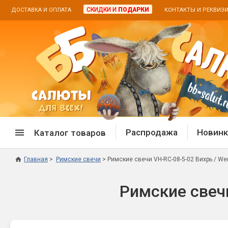
СКИДКИ И
ПОДАРКИ
ДОСТАВКА И ОПЛАТА
КОНТАКТЫ И РЕКВИЗ
Распродажа
Новинк
Каталог товаров
Главная
Римские свечи
Римские свечи VH-RC-08-5-02 Вихрь / Werv
Спецпредложение
Дневная
Римские свечи
Распродажа фейерверков
Дневные
Распродажа петард
Цветной
Распродажа бенгальских огней
Пневмох