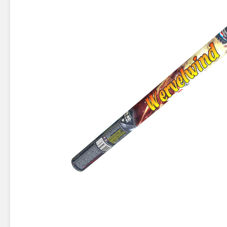
Новинки 2025/26
Петарды
Терочны
Фейерверки на свадьбу
Фитильн
Лимонки,
Фейерверк-шоу
Корсары
Батареи салютов
Цветной дым
Летающи
Хлопушки
Бабочки,
Батареи салютов
Жуки
Циркобл
Маленькие фейерверки
Средние фейерверки
Цветной 
Большие фейерверки
Супер-фейерверки
Факелы ц
Цветной
Стробос
Сигнальн