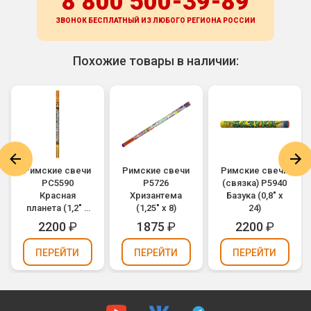
8 800 500-39-89
ЗВОНОК БЕСПЛАТНЫЙ ИЗ ЛЮБОГО РЕГИОНА
РОССИИ
Похожие товары в наличии:
Римские свечи
Римские свечи
Римские свечи
РС5590
Р5726
(связка) Р5940
Красная
Хризантема
Базука (0,8" х
планета (1,2" х
(1,25" х 8)
24)
10)
2200
₽
1875
₽
2200
₽
ПЕРЕЙТИ
ПЕРЕЙТИ
ПЕРЕЙТИ