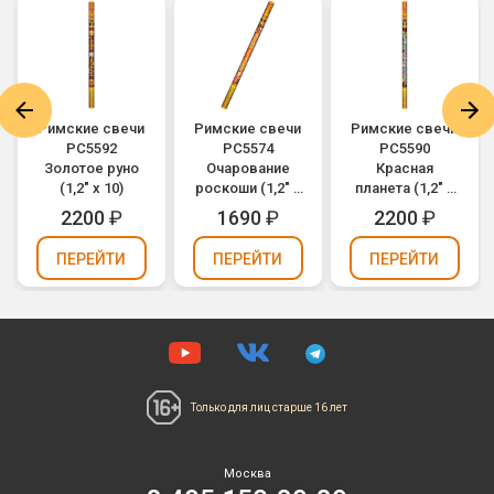
Римские свечи
Римские свечи
Римские свечи
РС5592
РС5574
РС5590
Золотое руно
Очарование
Красная
(1,2" х 10)
роскоши (1,2" х
планета (1,2" х
8)
10)
2200
₽
1690
₽
2200
₽
ПЕРЕЙТИ
ПЕРЕЙТИ
ПЕРЕЙТИ
Только для лиц
старше 16 лет
Москва