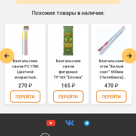
Похожие товары в наличии:
Бенгальские
Бенгальские
Бенгальские
свечи РС1780
свечи
огни "Белый
Цветной
фигурные
снег" 650мм
искристый
ТР163 "Елочка"
(Челябинск)
огонь 300мм
(упаковка 3 шт.)
270
₽
165
₽
470
₽
ПЕРЕЙТИ
ПЕРЕЙТИ
ПЕРЕЙТИ