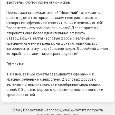
выстрелы, хлопки, яркие огни и искры!
Первые залпы римских свечей
"Иван-чай"
- это кометы
разных цветов, которые на самом пике раскрываются
шикарными сферами из красных, синих и зеленых огней!
Согласитесь, это прекрасное начало? Далее, зрителю
откроются еще более удивительные эффекты.
Завершающие залпы - золотые форсы с зелеными и
красными огнями на концах, на фоне которых быстро
загораются и гаснут серебристые искры. Достойный финал,
который не оставит никого равнодушным!
Эффекты:
1. Разноцветные кометы разрываются сферами из:
красных, зеленых и синих огней, 2. Золотых форсов с
зелеными огнями на концах и серебряных мерцающих
огней, 3. Золотых форсов с красными огнями на концах и
трещащих огней.
Если у Вас остались вопросы, или Вы хотите получить