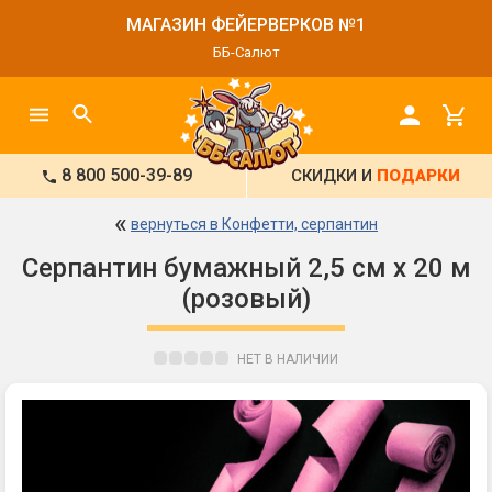
МАГАЗИН ФЕЙЕРВЕРКОВ №1
ББ-Салют
8 800 500-39-89
СКИДКИ И
ПОДАРКИ
«
вернуться в Конфетти, серпантин
Серпантин бумажный 2,5 см х 20 м
(розовый)
НЕТ В НАЛИЧИИ