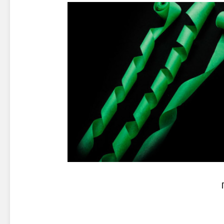
Новинки 2025/26
Петарды
Терочны
Фейерверки на свадьбу
Фитильн
Лимонки,
Фейерверк-шоу
Корсары
Батареи салютов
Цветной дым
Летающи
Хлопушки
Бабочки,
Батареи салютов
Жуки
Циркобл
Маленькие фейерверки
Средние фейерверки
Цветной 
Большие фейерверки
Супер-фейерверки
Факелы ц
Цветной
Стробос
Сигнальн