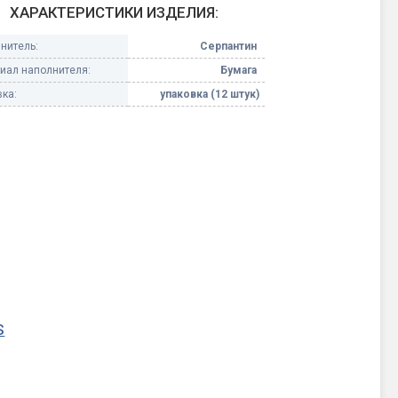
ХАРАКТЕРИСТИКИ ИЗДЕЛИЯ:
Конфетти, серпантин
нитель:
Серпантин
иал наполнителя:
Бумага
Небесные фонарики
ка:
упаковка (12 штук)
Оборудование для
спецэффектов
кие
Елочные гирлянды
Фейерверк-шоу
ные)
S