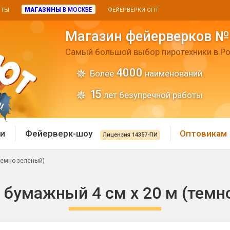
МАГАЗИНЫ
В МОСКВЕ
ИТЫ
ФЕЙЕРВЕРКИ ОПТ
Магазин фейерверков №
Самый большой выбор пиротехники в Ро
4000
Более
наименований
15
лет безупречной работы
и
Фейерверк-шоу
Оптовикам
Лицензия 14357-ПИ
темно-зеленый)
 пиротехника
Римские свечи
 бумажный 4 см х 20 м (темн
 батареи
Хлопушки и пневмохло
 дым
лопушки
Маленькие хлопушки