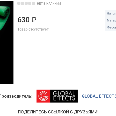
Пневмохлопушки
НЕТ В НАЛИЧИИ
Пружинные хлопушки
Напол
630
₽
е
Матер
Бенгальские огни
ые
Фасов
Товар отсутствует
 гранаты
Бенгальские огни малые
Бенгальские огни большие
е и наземные
Фонтаны пиротехничес
 пчелы
Фонтаны в торт (холодные)
Фонтаны сценические (холод
ицы
Фонтаны для улицы
Вулканы
дым и огонь
Ракеты
Производитель:
GLOBAL EFFECT
ветного огня
 дым
Фестивальные шары
копы
ПОДЕЛИТЕСЬ ССЫЛКОЙ С ДРУЗЬЯМИ!
ая пиротехника