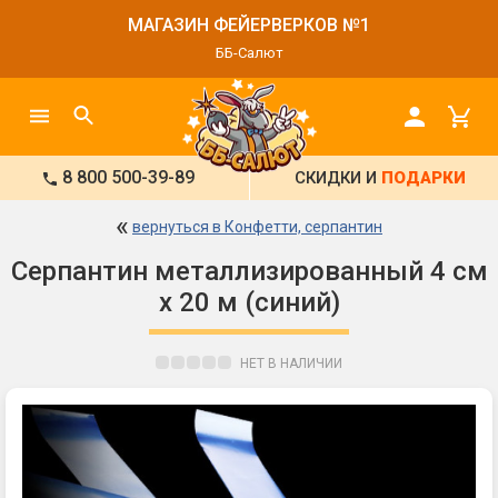
МАГАЗИН ФЕЙЕРВЕРКОВ №1
ББ-Салют
8 800 500-39-89
СКИДКИ И
ПОДАРКИ
«
вернуться в Конфетти, серпантин
Серпантин металлизированный 4 см
х 20 м (синий)
НЕТ В НАЛИЧИИ