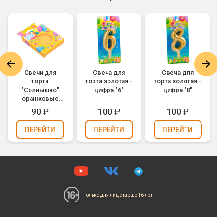
Свечи для
Свеча для
Свеча для
торта
торта золотая -
торта золотая -
"Солнышко"
цифра "6"
цифра "8"
оранжевые
(упаковка 20
90
₽
100
₽
100
₽
шт.)
ПЕРЕЙТИ
ПЕРЕЙТИ
ПЕРЕЙТИ
Только для лиц
старше 16 лет