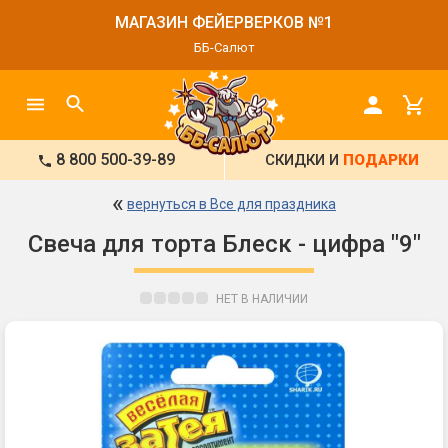
МАГАЗИН ФЕЙЕРВЕРКОВ №1
ББ-Салют
8 800 500-39-89
СКИДКИ И
ПОДАРКИ
«
вернуться в Все для праздника
Свеча для торта Блеск - цифра "9"
НЕТ В НАЛИЧИИ