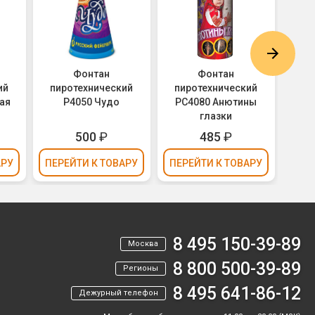
Фонтан
Фонтан
Сцен
ий
пиротехнический
пиротехнический
Р4
ая
Р4050 Чудо
РС4080 Анютины
глазки
500
₽
485
₽
АРУ
ПЕРЕЙТИ
К ТОВАРУ
ПЕРЕЙТИ
К ТОВАРУ
ПЕР
8 495 150-39-89
Москва
8 800 500-39-89
Регионы
8 495 641-86-12
Дежурный телефон