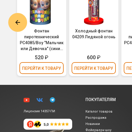
Фонтан
Холодный фонтан
кий
пиротехнический
04209 Ледяной огонь
п
ок
РС4085/Boy "Мальчик
РС4
или Девочка" (синие
огни) - для Гендер
(ро
520
₽
600
₽
Пати (Gender Party)
Ген
ВАРУ
ПЕРЕЙТИ
К ТОВАРУ
ПЕРЕЙТИ
К ТОВАРУ
ПЕ
ПОКУПАТЕЛЯМ
Лицензия 14357-ПИ
Каталог товаров
Распродажа
Новинки
Фейерверк-шоу