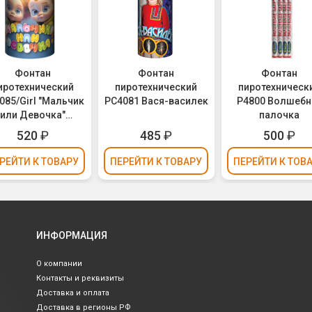
Фонтан
Фонтан
Фонтан
иротехнический
пиротехнический
пиротехническ
085/Girl "Мальчик
РС4081 Вася-василек
Р4800 Волшебн
или Девочка"
палочка
зовые огни) - для
520
₽
485
₽
500
₽
дер Пати (Gender
Party)
РЕЙТИ
К ТОВАРУ
ПЕРЕЙТИ
К ТОВАРУ
ПЕРЕЙТИ
К ТОВ
ИНФОРМАЦИЯ
О компании
Контакты и реквизиты
Доставка и оплата
Доставка в регионы РФ