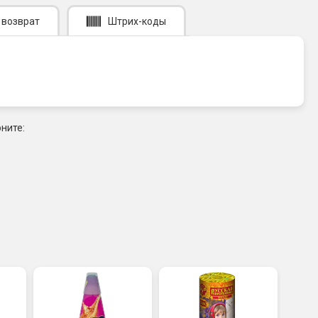
 возврат
Штрих-коды
ните: