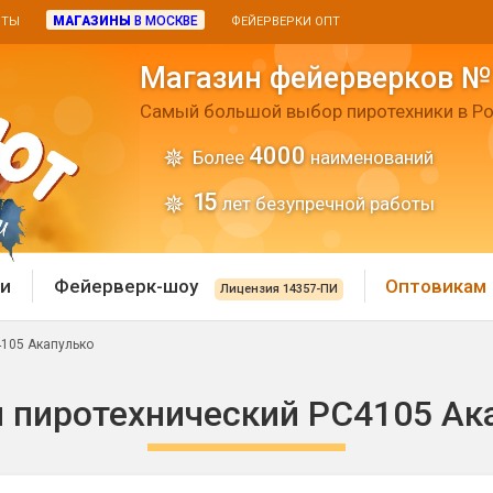
МАГАЗИНЫ
В МОСКВЕ
ИТЫ
ФЕЙЕРВЕРКИ ОПТ
Магазин фейерверков №
Самый большой выбор пиротехники в Ро
4000
Более
наименований
15
лет безупречной работы
и
Фейерверк-шоу
Оптовикам
Лицензия 14357-ПИ
105 Акапулько
 пиротехника
Римские свечи
 пиротехнический РС4105 Ак
 батареи
Хлопушки и пневмохло
 дым
лопушки
Маленькие хлопушки