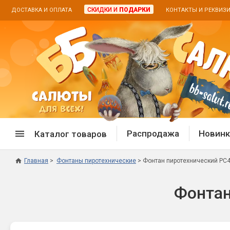
СКИДКИ И
ПОДАРКИ
ДОСТАВКА И ОПЛАТА
КОНТАКТЫ И РЕКВИЗ
Распродажа
Новинк
Каталог товаров
Главная
Фонтаны пиротехнические
Фонтан пиротехнический РС4
Спецпредложение
Дневная
Фонтан
Распродажа фейерверков
Дневные
Распродажа петард
Цветной
Распродажа бенгальских огней
Пневмох