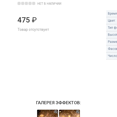
Пневмохлопушки
НЕТ В НАЛИЧИИ
Пружинные хлопушки
Время
475
₽
е
Цвет:
Бенгальские огни
ые
Тип ф
Товар отсутствует
 гранаты
Бенгальские огни малые
Высот
Бенгальские огни большие
Разме
Фасов
е и наземные
Фонтаны пиротехничес
Число
 пчелы
Фонтаны в торт (холодные)
Фонтаны сценические (холод
ицы
Фонтаны для улицы
Вулканы
дым и огонь
Ракеты
ветного огня
ГАЛЕРЕЯ ЭФФЕКТОВ:
 дым
Фестивальные шары
копы
ая пиротехника