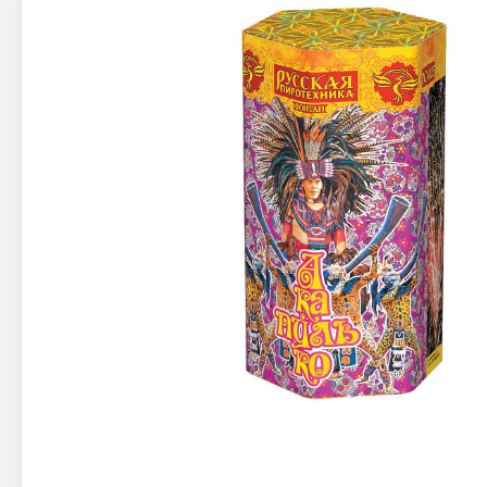
Новинки 2025/26
Петарды
Терочны
Фейерверки на свадьбу
Фитильн
Лимонки,
Фейерверк-шоу
Корсары
Батареи салютов
Цветной дым
Летающи
Хлопушки
Бабочки,
Батареи салютов
Жуки
Циркобл
Маленькие фейерверки
Средние фейерверки
Цветной 
Большие фейерверки
Супер-фейерверки
Факелы ц
Цветной
Стробос
Сигнальн