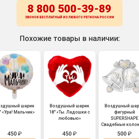
8 800 500-39-89
ЗВОНОК БЕСПЛАТНЫЙ ИЗ ЛЮБОГО РЕГИОНА
РОССИИ
Похожие товары в наличии:
оздушный шарик
Воздушный шарик
Воздушный ша
" «Ура! Мальчик»
18" «Ты. Ладошки с
фигурный
любовью»
SUPERSHAPE
Свадебные коло
(1207-0361)
450
₽
450
₽
500
₽