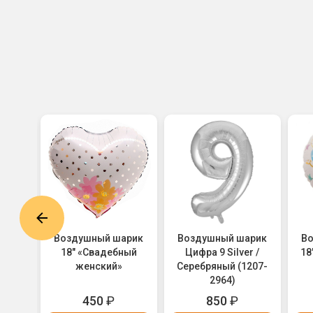
арик
Воздушный шарик
Воздушный шарик
В
стель
18" «Свадебный
Цифра 9 Silver /
18
1105-
женский»
Серебряный (1207-
2964)
450
₽
850
₽