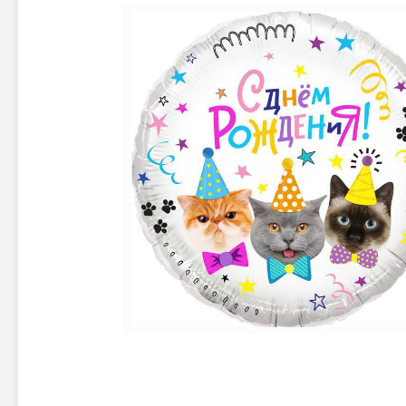
Новинки 2025/26
Петарды
Терочны
Фейерверки на свадьбу
Фитильн
Лимонки,
Фейерверк-шоу
Корсары
Батареи салютов
Цветной дым
Летающи
Хлопушки
Бабочки,
Батареи салютов
Жуки
Циркобл
Маленькие фейерверки
Средние фейерверки
Цветной 
Большие фейерверки
Супер-фейерверки
Факелы ц
Цветной
Стробос
Сигнальн