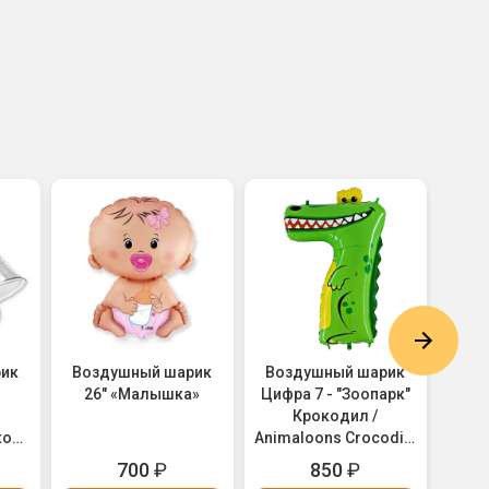
рик
Воздушный шарик
Воздушный шарик
Воз
26" «Малышка»
Цифра 7 - "Зоопарк"
18"
Крокодил /
кола
Animaloons Crocodile
(1207-1689)
700
₽
850
₽