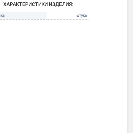
ХАРАКТЕРИСТИКИ ИЗДЕЛИЯ:
Конфетти, серпантин
ка:
штука
Небесные фонарики
Оборудование для
спецэффектов
кие
Елочные гирлянды
Фейерверк-шоу
ные)