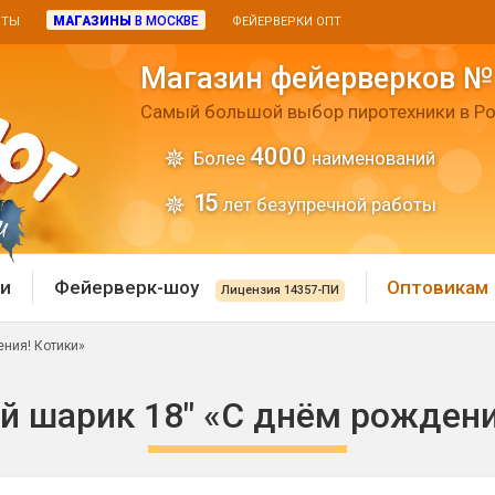
МАГАЗИНЫ
В МОСКВЕ
ИТЫ
ФЕЙЕРВЕРКИ ОПТ
Магазин фейерверков №
Самый большой выбор пиротехники в Ро
4000
Более
наименований
15
лет безупречной работы
и
Фейерверк-шоу
Оптовикам
Лицензия 14357-ПИ
ния! Котики»
 пиротехника
Римские свечи
 шарик 18" «С днём рождени
 батареи
Хлопушки и пневмохло
 дым
лопушки
Маленькие хлопушки