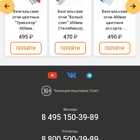
Бенгальские
Бенгальские
Бенгальские
огни цветные
огни "Белый
огни 400мм
"Триколор"
снег" 650мм
цветные
650мм
(Челябинск)
ассорти -
(Челябинск) -
(упаковка 3 шт.)
Красный,
495
₽
470
₽
490
₽
белый, синий,
Зеленый,
красный
Голубой,
ПЕРЕЙТИ
ПЕРЕЙТИ
ПЕРЕЙТИ
(упаковка 3 шт.)
Желтый
(Челябинск)
ЧЛ-400цп
Только для лиц
старше 16 лет
Москва
8 495 150-39-89
Регионы
8 800 500-39-89