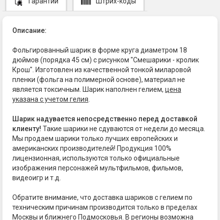
Гарантии
Штрих-коды
Описание:
Фольгированный шарик в форме круга диаметром 18
дюймов (порядка 45 см) с рисунком "Смешарики - кролик
Крош". Изготовлен из качественной тонкой миларовой
пленки (фольга на полимерной основе), материал не
является токсичным. Шарик наполнен гелием,
цена
указана с учетом гелия
.
Шарик надувается непосредственно перед доставкой
клиенту!
Такие шарики не сдуваются от недели до месяца.
Мы продаем шарики только лучших европейских и
американских производителей! Продукция 100%
лицензионная, используются только официальные
изображения персонажей мультфильмов, фильмов,
видеоигр и т.д.
Обратите внимание, что доставка шариков с гелием по
техническим причинам производится только в пределах
Москвы и ближнего Подмосковья. В регионы возможна