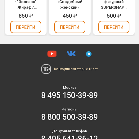
- "Зоопарк"
«Свадебный
фигурный
Жираф /
женский»
SUPERSHAPE
Animaloons
Свадебные
850
₽
450
₽
500
₽
Giraffe (1207-
колокола
1684)
(1207-0361)
ПЕРЕЙТИ
ПЕРЕЙТИ
ПЕРЕЙТИ
Только для лиц
старше 16 лет
Москва
8 495 150-39-89
Регионы
8 800 500-39-89
Дежурный телефон
8 495 641-86-12