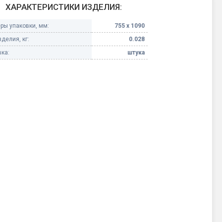
ХАРАКТЕРИСТИКИ ИЗДЕЛИЯ:
Конфетти, серпантин
ры упаковки, мм:
755 х 1090
делия, кг:
0.028
Небесные фонарики
ка:
штука
Оборудование для
спецэффектов
кие
Елочные гирлянды
Фейерверк-шоу
ные)