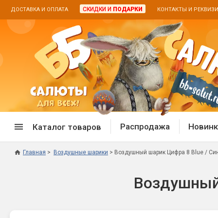
СКИДКИ И
ПОДАРКИ
ДОСТАВКА И ОПЛАТА
КОНТАКТЫ И РЕКВИЗ
Распродажа
Новинк
Каталог товаров
Главная
Воздушные шарики
Воздушный шарик Цифра 8 Blue / Син
Спецпредложение
Дневная
Воздушный 
Распродажа фейерверков
Дневные
Распродажа петард
Цветной
Распродажа бенгальских огней
Пневмох