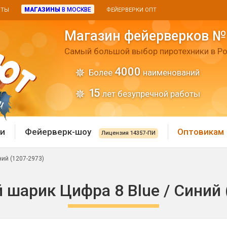
МАГАЗИНЫ
В МОСКВЕ
ИТЫ
ФЕЙЕРВЕРКИ ОПТ
Магазин фейерверков №
Самый большой выбор пиротехники в Ро
4000
Более
наименований
15
лет безупречной работы
и
Фейерверк-шоу
Оптовикам
Лицензия 14357-ПИ
ий (1207-2973)
 пиротехника
Римские свечи
шарик Цифра 8 Blue / Синий 
 батареи
Хлопушки и пневмохло
 дым
лопушки
Маленькие хлопушки