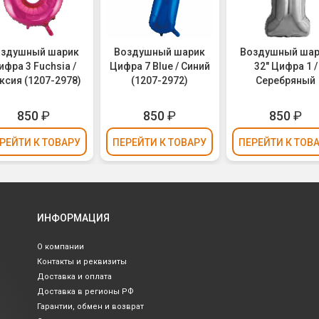
оздушный шарик
Воздушный шарик
Воздушный ша
ифра 3 Fuchsia /
Цифра 7 Blue / Синий
32" Цифра 1 /
ксия (1207-2978)
(1207-2972)
Серебряный
850
₽
850
₽
850
₽
РЕЙТИ
К ТОВАРУ
ПЕРЕЙТИ
К ТОВАРУ
ПЕРЕЙТИ
К ТОВ
ИНФОРМАЦИЯ
О компании
Контакты и реквизиты
Доставка и оплата
Доставка в регионы РФ
Гарантии, обмен и возврат