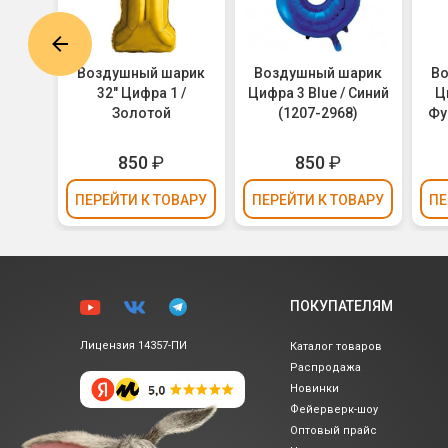
арик
Воздушный шарик
Воздушный шарик
В
 /
32" Цифра 1 /
Цифра 3 Blue / Синий
Ц
Золотой
(1207-2968)
Фу
850
₽
850
₽
ВАРУ
ПЕРЕЙТИ
К ТОВАРУ
ПЕРЕЙТИ
К ТОВАРУ
ПЕ
ПОКУПАТЕЛЯМ
Лицензия 14357-ПИ
Каталог товаров
Распродажа
Новинки
Фейерверк-шоу
Оптовый прайс