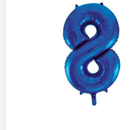
Новинки 2025/26
Петарды
Терочны
Фейерверки на свадьбу
Фитильн
Лимонки,
Фейерверк-шоу
Корсары
Батареи салютов
Цветной дым
Летающи
Хлопушки
Бабочки,
Батареи салютов
Жуки
Циркобл
Маленькие фейерверки
Средние фейерверки
Цветной 
Большие фейерверки
Супер-фейерверки
Факелы ц
Цветной
Стробос
Сигнальн