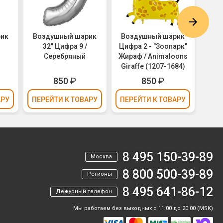
рик
Воздушный шарик
Воздушный шарик
Воз
32" Цифра 9 /
Цифра 2 - "Зоопарк"
Циф
Серебряный
Жираф / Animaloons
гол
Giraffe (1207-1684)
850
₽
850
₽
АРУ
ПЕРЕЙТИ
К ТОВАРУ
ПЕРЕЙТИ
К ТОВАРУ
ПЕР
8 495 150-39-89
Москва
8 800 500-39-89
Регионы
8 495 641-86-12
Дежурный телефон
Мы работаем без выходных с 11:00 до 20:00 (MSK)