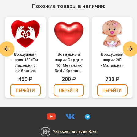
Похожие товары в наличии:
Воздушный
Воздушный
Воздушный
шарик 18" «Ты.
шарик Сердце
шарик 26"
Ладошки с
16" Металлик
«Малышка»
любовью»
Red / Красный
(1105-0149)
450
₽
200
₽
700
₽
ПЕРЕЙТИ
ПЕРЕЙТИ
ПЕРЕЙТИ
Только для лиц
старше 16 лет