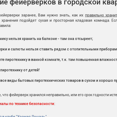
ие фейерверков в городской ква
фейерверки заранее, Вам нужно знать, как их
правильно храни
 хранения подойдет сухая и просторная кладовая комнада. Ес
авила:
нику нельзя хранить на балконе - там она отсыреет;
рки и салюты нельзя ставить рядом с отопительными приборами
ите пиротехнику в ванной комнате, т.к. там повышенная влажност
 пиротехнику от детей!
 все виды бытовых пиротехнических товаров в сухом и хорошо 
, что фейерверк хранился неправильно, или его срок годности истек
иалы по технике безопасности:
я в клубе "Хромая Лошадь"