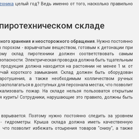
ехника
целый год? Ведь именно от того, насколько правильно
Конфетти, серпантин
 пиротехническом складе
Небесные фонарики
ного хранения и неосторожного обращения.
Нужно постоянно
Оборудование для
ы порохом - взрывчатым веществом, готовым к детонации при
спецэффектов
тому склад пиротехники должен соответствовать самым
опасности. Электрическая проводка должна быть тщательным
кие
 продукция должна находится на растоянии не менее 1 м. от
Елочные гирлянды
учай короткого замыкания. Склад должен быть оборудован
жаротушения, а также необходимым колличеством ручных
Фейерверк-шоу
ные)
асполагаться в доступных для персонала местах, что позволит
окализовать пожар. На складе нельзя пользоватся открытым
зя курить! Сотрудники, нарушающие это правило, должны быть
 взрывается. Поэтому нужно постоянно следить за уровнем
- гидрометры. Крыша склада должна иметь качественную
 что позволит избежать отсырения товаров "снизу", а также