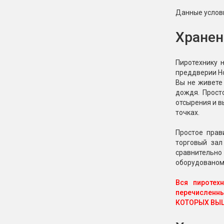
Данные услови
Хранен
Пиротехнику 
преддверии Но
Вы не живете 
дождя. Прост
отсырения и в
точках.
Простое прав
торговый зал
сравнительно
оборудованом
Вся пиротех
перечисленн
КОТОРЫХ ВЫ