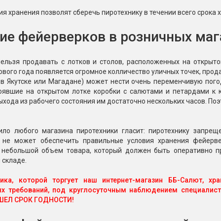
я хранения позволят сберечь пиротехнику в течении всего срока 
ие фейерверков в розничных маг
нельзя продавать с лотков и столов, расположенных на открыто
вого года появляется огромное колличество уличных точек, прода
в Якутске или Магадане) может нести очень переменчивую погоду
оявшие на открытом лотке коробки с салютами и петардами к 
ыхода из рабочего состояния им достаточно нескольких часов. Поэт
ило любого магазина пиротехники гласит: пиротехнику запреще
 не может обеспечить правильные условия хранения фейерве
 небольшой объем товара, который должен быть оперативно пр
 складе.
ника, которой торгует наш интернет-магазин ББ-Салют, хр
ых требований, под круглосуточным наблюдением специал
ШЕЛ СРОК ГОДНОСТИ!