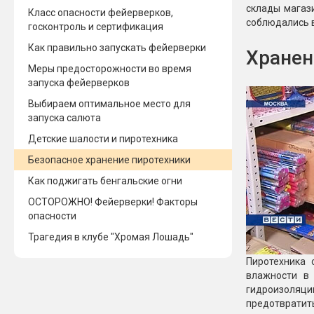
склады магази
Класс опасности фейерверков,
Новинки 2025/26
Петарды
соблюдались в
госконтроль и сертификация
Как правильно запускать фейерверки
Терочны
Хранен
Фейерверки на свадьбу
Фитильн
Меры предосторожности во время
Лимонки,
запуска фейерверков
Фейерверк-шоу
Корсары
Выбираем оптимальное место для
Батареи салютов
запуска салюта
Цветной дым
Летающи
Хлопушки
Детские шалости и пиротехника
Безопасное хранение пиротехники
Бабочки,
Батареи салютов
Как поджигать бенгальские огни
Жуки
Циркобл
ОСТОРОЖНО! Фейерверки! Факторы
Маленькие фейерверки
опасности
Средние фейерверки
Цветной 
Большие фейерверки
Трагедия в клубе "Хромая Лошадь"
Супер-фейерверки
Пиротехника 
Факелы ц
влажности в
Цветной
гидроизоляци
Стробос
предотвратить
Сигнальн