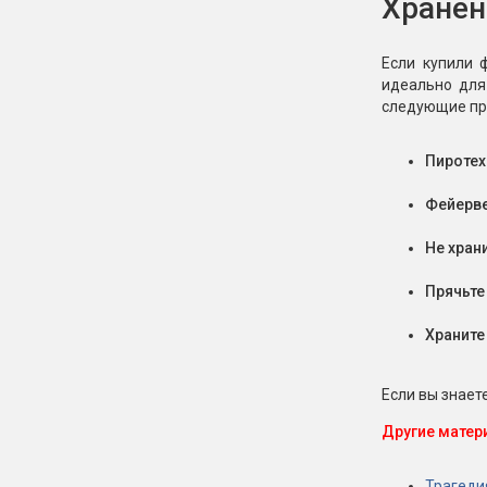
Хранен
Если купили 
идеально для
следующие пр
Пиротех
Фейерве
Не хран
Прячьте
Храните
Если вы знаете
Другие матер
Трагеди