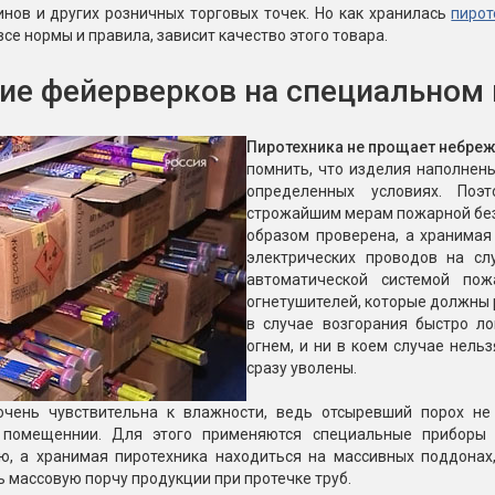
Пневмохлопушки
нов и других розничных торговых точек. Но как хранилась
пирот
Пружинные хлопушки
се нормы и правила, зависит качество этого товара.
е
ие фейерверков на специальном
Бенгальские огни
ые
 гранаты
Бенгальские огни малые
Пиротехника не прощает небреж
Бенгальские огни большие
помнить, что изделия наполнен
определенных условиях. Поэ
е и наземные
строжайшим мерам пожарной без
Фонтаны пиротехничес
образом проверена, а хранимая
электрических проводов на сл
 пчелы
Фонтаны в торт (холодные)
автоматической системой по
Фонтаны сценические (холод
огнетушителей, которые должны р
ицы
Фонтаны для улицы
в случае возгорания быстро л
огнем, и ни в коем случае нель
Вулканы
дым и огонь
сразу уволены.
Ракеты
очень чувствительна к влажности, ведь отсыревший порох не
ветного огня
 помещеннии. Для этого применяются специальные приборы 
 дым
ю, а хранимая пиротехника находиться на массивных поддонах,
Фестивальные шары
копы
 массовую порчу продукции при протечке труб.
ая пиротехника