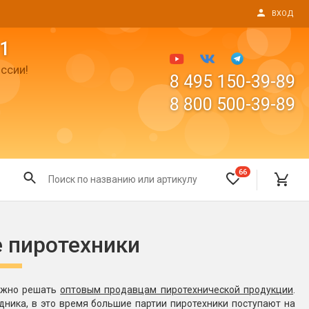
ВХОД
1
ссии!
8 495 150-39-89
8 800 500-39-89
66
Все для праздника
е пиротехники
Светящиеся предметы
пушки
Свечи для торта
нужно решать
оптовым продавцам пиротехнической продукции
.
Фонтаны в торт (холодные)
дника, в это время большие партии пиротехники поступают на