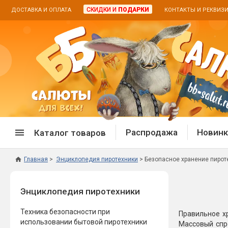
СКИДКИ И
ПОДАРКИ
ДОСТАВКА И ОПЛАТА
КОНТАКТЫ И РЕКВИЗ
Распродажа
Новинк
Каталог товаров
Главная
Энциклопедия пиротехники
Безопасное хранение пирот
Спецпредложение
Дневная
Энциклопедия пиротехники
Распродажа фейерверков
Дневные
Распродажа петард
Цветной
Техника безопасности при
Правильное х
Распродажа бенгальских огней
Пневмох
использовании бытовой пиротехники
Массовый спр