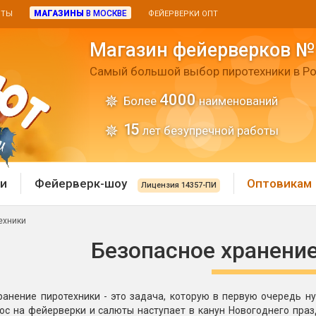
МАГАЗИНЫ
В МОСКВЕ
ИТЫ
ФЕЙЕРВЕРКИ ОПТ
Магазин фейерверков №
Самый большой выбор пиротехники в Ро
4000
Более
наименований
15
лет безупречной работы
и
Фейерверк-шоу
Оптовикам
Лицензия 14357-ПИ
ехники
 пиротехника
Римские свечи
Безопасное хранени
 батареи
Хлопушки и пневмохло
 дым
ранение пиротехники - это задача, которую в первую очередь 
лопушки
Маленькие хлопушки
ос на фейерверки и салюты наступает в канун Новогоднего праз