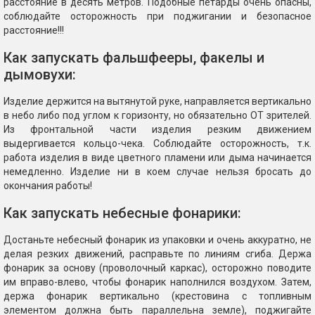
расстояние в десять метров. Подобные петарды очень опасны,
соблюдайте осторожность при поджигании и безопасное
расстояние!!!
Как запускать фальшфееры, факелы и
дымовухи:
Изделие держится на вытянутой руке, направляется вертикально
в небо либо под углом к горизонту, но обязательно ОТ зрителей.
Из фронтальной части изделия резким движением
выдергивается кольцо-чека. Соблюдайте осторожность, т.к.
работа изделия в виде цветного пламени или дыма начинается
немедленно. Изделие ни в коем случае нельзя бросать до
окончания работы!
Как запускать небесные фонарики:
Достаньте небесный фонарик из упаковки и очень аккуратно, не
делая резких движений, расправьте по линиям сгиба. Держа
фонарик за основу (проволочный каркас), осторожно поводите
им вправо-влево, чтобы фонарик наполнился воздухом. Затем,
держа фонарик вертикально (крестовина с топливным
элементом должна быть параллельна земле), поджигайте