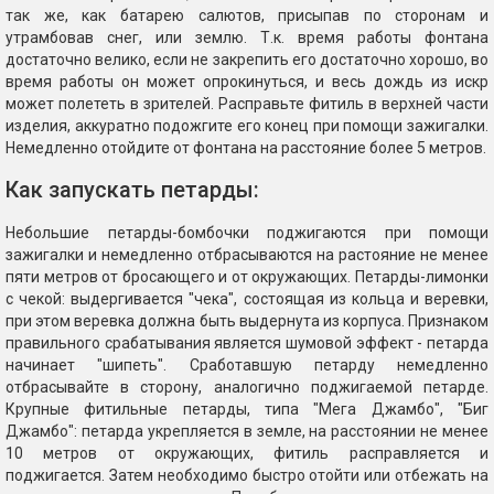
так же, как батарею салютов, присыпав по сторонам и
утрамбовав снег, или землю. Т.к. время работы фонтана
достаточно велико, если не закрепить его достаточно хорошо, во
время работы он может опрокинуться, и весь дождь из искр
может полететь в зрителей. Расправьте фитиль в верхней части
изделия, аккуратно подожгите его конец при помощи зажигалки.
Немедленно отойдите от фонтана на расстояние более 5 метров.
Как запускать петарды:
Небольшие петарды-бомбочки поджигаются при помощи
зажигалки и немедленно отбрасываются на растояние не менее
пяти метров от бросающего и от окружающих. Петарды-лимонки
с чекой: выдергивается "чека", состоящая из кольца и веревки,
при этом веревка должна быть выдернута из корпуса. Признаком
правильного срабатывания является шумовой эффект - петарда
начинает "шипеть". Сработавшую петарду немедленно
отбрасывайте в сторону, аналогично поджигаемой петарде.
Крупные фитильные петарды, типа "Мега Джамбо", "Биг
Джамбо": петарда укрепляется в земле, на расстоянии не менее
10 метров от окружающих, фитиль расправляется и
поджигается. Затем необходимо быстро отойти или отбежать на