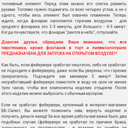
топливный элемент. Перед этим можно его слегка размять
руками. Топливо нужно поджигать со всех четырех углов, а не с
одного, чтобы весь элемент был охвачен пламенем. Теперь
ждите, когда фонарик наполнится горячим воздухом - для
среднего фонарика это 2-3 минуты, для большого - 4-5 минут.
Когда почувствуете, что фонарик "рвется в небо", отпускайте.
Дорогие друзья, обращаем Ваше внимание, что вся
пиротехника, кроме фонтанов в торт и пневмохлопушек
ПРЕДНАЗНАЧЕНА ДЛЯ ЗАПУСКА НА ОТКРЫТОМ ВОЗДУХЕ!!!
Как быть, если фейерверк сработал нештатно, либо не сработал:
не подходите к фейерверку, даже если Вы уверены, что горение
прекратилось. Подождите как минимум 5 минут! Затем
несработавший фейерверк поместите в воду на срок не менее
трех часов, чтобы все компоненты изделия отсырели. После
этого изделие можно выбросить с обычным мусором.
Если не сработал фейерверк, купленный в интернет-магазине
ББ-Салют, Вы можете позвонить нам, вернуть изделие и
получить деньги назад! За все время работы магазина было два
подобных случая (фейерверк не сработал по причине брака,
допущенного на производстве - в изделие по ошибке не