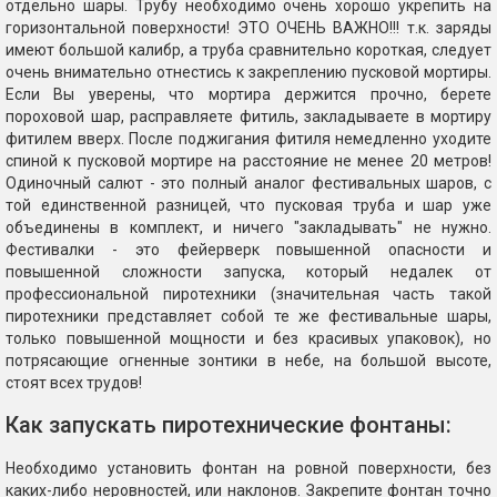
отдельно шары. Трубу необходимо очень хорошо укрепить на
горизонтальной поверхности! ЭТО ОЧЕНЬ ВАЖНО!!! т.к. заряды
имеют большой калибр, а труба сравнительно короткая, следует
очень внимательно отнестись к закреплению пусковой мортиры.
Если Вы уверены, что мортира держится прочно, берете
пороховой шар, расправляете фитиль, закладываете в мортиру
фитилем вверх. После поджигания фитиля немедленно уходите
спиной к пусковой мортире на расстояние не менее 20 метров!
Одиночный салют - это полный аналог фестивальных шаров, с
той единственной разницей, что пусковая труба и шар уже
объединены в комплект, и ничего "закладывать" не нужно.
Фестивалки - это фейерверк повышенной опасности и
повышенной сложности запуска, который недалек от
профессиональной пиротехники (значительная часть такой
пиротехники представляет собой те же фестивальные шары,
только повышенной мощности и без красивых упаковок), но
потрясающие огненные зонтики в небе, на большой высоте,
стоят всех трудов!
Как запускать пиротехнические фонтаны:
Необходимо установить фонтан на ровной поверхности, без
каких-либо неровностей, или наклонов. Закрепите фонтан точно