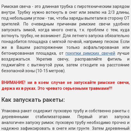
Римская свеча - это длинная трубка с пиротехническим зарядом
внутри. Трубку нужно воткнуть в снег или землю на 2/3 длины,
под небольшим углом - так, чтобы заряды вылетали в сторону ОТ
зрителей. По очевидным причинам римские свечи удобнее
запускать зимой, когда много снега, т.к. проблем с тем, куда
воткнуть трубку, не возникнет. Для летнего запуска обязательно
понадобится площадка с мягкой почвой, например песком. Если
же в Вашем распоряжении только асфальтированая или
бетонированная площадка, от
покупки римских свечей
лучше
воздержаться. Укрепив свечу, расправляйте фитиль и
поджигайте с вытянутой руки, затем отходите на расстояние
безопасной зоны (10-15 метров).
ВНИМАНИЕ! ни в коем случае не запускайте римские свечи,
держа их в руках. Это чревато серьезными травмами!!!
Как запускать ракеты:
Упаковка ракет содержит пусковую трубу и собственно ракеты с
деревянными стабилизаторами. Первый этап запуска
аналогичен запуску римок: пусковую трубу необходимо прочно и
надежно зафиксировать в снеге или грунте. Затем деревянный