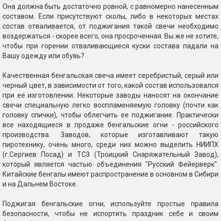
Она должна быть достаточно ровной, с равномерно нанесенным
составом. Если присутствуют сколы, либо в некоторых местах
состав отваливается, от поджигания такой свечи необходимо
воздержаться - скорее всего, она просроченная. Вы же не хотите,
чтобы при горении отваливающиеся куски состава падали на
Вашу одежду или обувь?
Качественная бенгальская свеча имеет серебристый, серый или
черный цвет, в зависимости от того, какой состав использовался
при ее изготовлении. Некоторые заводы наносят на окончание
свечи специальную легко воспламеняемую головку (почти как
головку спички), чтобы облегчить ее поджигание. Практически
все находящиеся в продаже бенгальские огни - российского
производства. Заводов, которые изготавливают такую
пиротехнику, очень много, среди них можно выделить НИИПХ
(г.Сергиев Посад) и ТСЗ (Троицкий Снаряжательный Завод),
который является частью объединения "Русский Фейерверк".
Китайские бенгалы имеют распространение в основном в Сибири
и на Дальнем Востоке.
Поджигая бенгальские огни, используйте простые правила
безопасности, чтобы не испортить праздник себе и своим